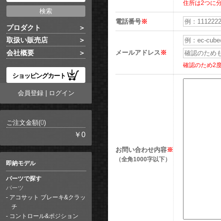
住所は2つに
電話番号
※
プロダクト
取扱い販売店
メールアドレス
※
会社概要
確認のため2
ショッピングカート
会員登録
|
ログイン
ご注文金額(
0
)
￥0
お問い合わせ内容
※
（全角1000字以下）
即納モデル
パーツで探す
パーツ
アコサット ブレーキ&クラッ
チ
コントロール&ポジション