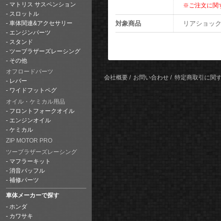
マトリス サスペンション
※ご注文に関
スロットル
対象商品
リアショック 
車体関連&アクセサリー
エンジンパーツ
スタンド
ツーブラザーズレーシング
その他
オフロードパーツ
会社概要
お問い合わせ
特定商取引に関
レバー
ワイドフットペグ
オイル・ケミカル用品
フロントフォークオイル
エンジンオイル
ケミカル
ZIP MOTOR PRO
ツーブラザーズレーシング
マフラーキット
消音バッフル
補修パーツ
車体メーカーで探す
ホンダ
カワサキ