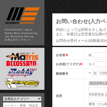
お問い合わせ(入力ペ
内容によっては回答をさしあげ
ACCOSSATO / Matris
Robby Moto Engineering
また、休業日は翌営業日以降の
Two Brosthers Racing
お問合せ受付メール(自動返信)
日本公式ウェブサイト
お名前
※
姓
お名前(フリガナ)
※
セイ
〒
郵便番号
市区町村名 
住所
番地・ビル名 (