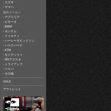
スズキ
ヤマハ
海外メーカー
アプリリア
ビモータ
BMW
カンナム
ドゥカティ
ハーレーダビッドソン
ハスクバーナ
KTM
モトグッツィ
MVアグスタ
トライアンフ
ベスパ
その他
SALE
アウトレット