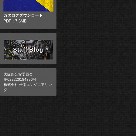
カタログダウンロード
PDF：7.6MB
Staff Blog
大阪府公安委員会
第622220184896号
株式会社 松本エンジニアリン
グ