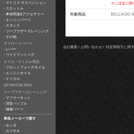
マトリス サスペンション
※ご注文に関
スロットル
対象商品
BELLAGIO 
車体関連&アクセサリー
エンジンパーツ
スタンド
ツーブラザーズレーシング
その他
オフロードパーツ
会社概要
お問い合わせ
特定商取引に関
レバー
ワイドフットペグ
オイル・ケミカル用品
フロントフォークオイル
エンジンオイル
ケミカル
ZIP MOTOR PRO
ツーブラザーズレーシング
マフラーキット
消音バッフル
補修パーツ
車体メーカーで探す
ホンダ
カワサキ