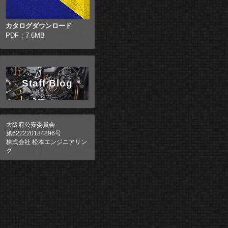
カタログダウンロード
PDF：7.6MB
Staff Blog
大阪府公安委員会
第622220184896号
株式会社 松本エンジニアリン
グ