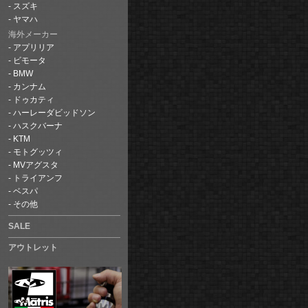
スズキ
ヤマハ
海外メーカー
アプリリア
ビモータ
BMW
カンナム
ドゥカティ
ハーレーダビッドソン
ハスクバーナ
KTM
モトグッツィ
MVアグスタ
トライアンフ
ベスパ
その他
SALE
アウトレット