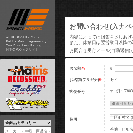
お問い合わせ(入力ペ
内容によっては回答をさしあげ
ACCOSSATO / Matris
Robby Moto Engineering
また、休業日は翌営業日以降の
Two Brosthers Racing
お問合せ受付メール(自動返信)
日本公式ウェブサイト
お名前
※
姓
お名前(フリガナ)
※
セイ
〒
郵便番号
市区町村名 
住所
番地・ビル名 (