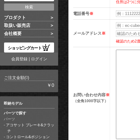
住所は2つに
電話番号
※
プロダクト
取扱い販売店
メールアドレス
※
会社概要
確認のため2
ショッピングカート
会員登録
|
ログイン
ご注文金額(
0
)
￥0
お問い合わせ内容
※
（全角1000字以下）
即納モデル
パーツで探す
パーツ
アコサット ブレーキ&クラッ
チ
コントロール&ポジション