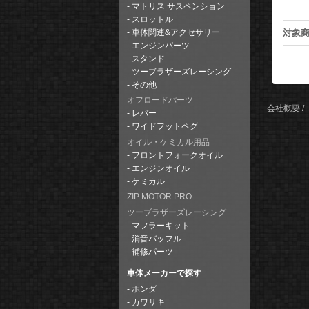
マトリス サスペンション
スロットル
対象
車体関連&アクセサリー
エンジンパーツ
スタンド
ツーブラザーズレーシング
その他
オフロードパーツ
会社概要
レバー
ワイドフットペグ
オイル・ケミカル用品
フロントフォークオイル
エンジンオイル
ケミカル
ZIP MOTOR PRO
ツーブラザーズレーシング
マフラーキット
消音バッフル
補修パーツ
車体メーカーで探す
ホンダ
カワサキ