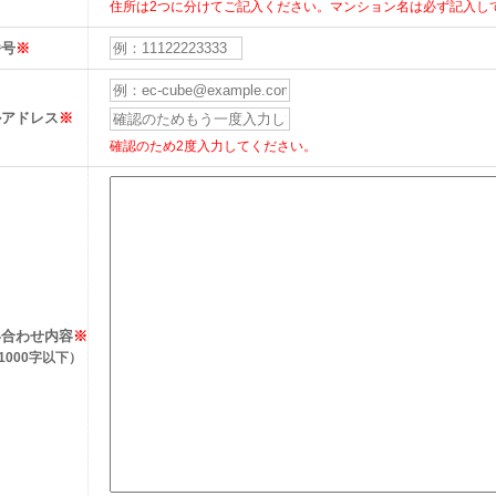
住所は2つに分けてご記入ください。マンション名は必ず記入し
番号
※
ルアドレス
※
確認のため2度入力してください。
い合わせ内容
※
1000字以下）