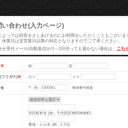
問い合わせ(入力ページ)
によっては回答をさしあげるのにお時間をいただくこともございま
、休業日は翌営業日以降の対応となりますのでご了承ください。
合せ受付メール(自動返信)が1～2日待っても届かない場合は、
こち
前
※
姓
名
(フリガナ)
※
セイ
メイ
〒
番号
郵便番号検索
市区町村名 (例：千代田区神田神保町)
番地・ビル名 (例：1-3-5)