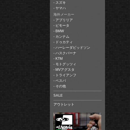
スズキ
ヤマハ
海外メーカー
アプリリア
ビモータ
BMW
カンナム
ドゥカティ
ハーレーダビッドソン
ハスクバーナ
KTM
モトグッツィ
MVアグスタ
トライアンフ
ベスパ
その他
SALE
アウトレット