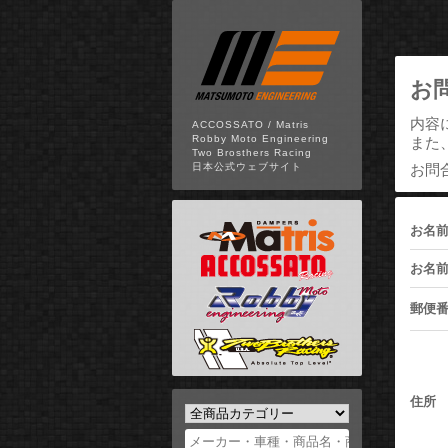
お
内容
ACCOSSATO / Matris
Robby Moto Engineering
また
Two Brosthers Racing
お問
日本公式ウェブサイト
お名
お名前
郵便
住所