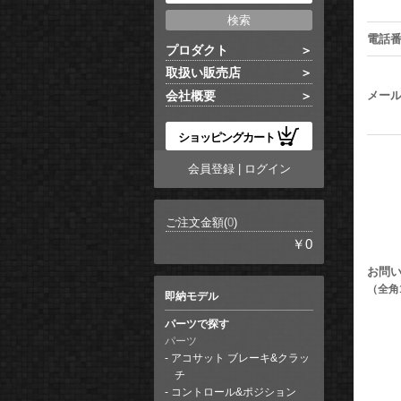
電話
プロダクト
取扱い販売店
メー
会社概要
ショッピングカート
会員登録
|
ログイン
ご注文金額(
0
)
￥0
お問
（全角
即納モデル
パーツで探す
パーツ
アコサット ブレーキ&クラッ
チ
コントロール&ポジション