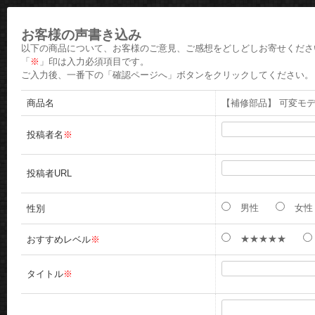
お客様の声書き込み
以下の商品について、お客様のご意見、ご感想をどしどしお寄せくださ
「
※
」印は入力必須項目です。
ご入力後、一番下の「確認ページへ」ボタンをクリックしてください。
商品名
【補修部品】 可変モデ
投稿者名
※
投稿者URL
男性
女性
性別
★★★★★
おすすめレベル
※
タイトル
※