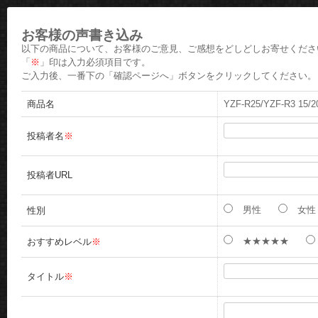
お客様の声書き込み
以下の商品について、お客様のご意見、ご感想をどしどしお寄せくださ
「
※
」印は入力必須項目です。
ご入力後、一番下の「確認ページへ」ボタンをクリックしてください。
商品名
YZF-R25/YZF-R3 1
投稿者名
※
投稿者URL
男性
女性
性別
★★★★★
おすすめレベル
※
タイトル
※