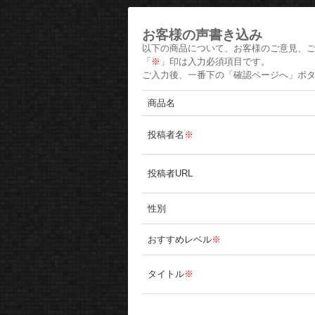
お客様の声書き込み
以下の商品について、お客様のご意見、
「
※
」印は入力必須項目です。
ご入力後、一番下の「確認ページへ」ボ
商品名
投稿者名
※
投稿者URL
性別
おすすめレベル
※
タイトル
※