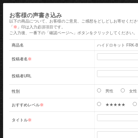
お客様の声書き込み
以下の商品について、お客様のご意見、ご感想をどしどしお寄せくださ
「
※
」印は入力必須項目です。
ご入力後、一番下の「確認ページへ」ボタンをクリックしてください。
商品名
ハイドロキット FRK-BP1
投稿者名
※
投稿者URL
男性
女性
性別
★★★★★
おすすめレベル
※
タイトル
※