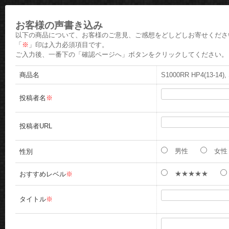
お客様の声書き込み
以下の商品について、お客様のご意見、ご感想をどしどしお寄せくださ
「
※
」印は入力必須項目です。
ご入力後、一番下の「確認ページへ」ボタンをクリックしてください。
商品名
S1000RR HP4(13-
投稿者名
※
投稿者URL
男性
女性
性別
★★★★★
おすすめレベル
※
タイトル
※