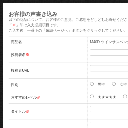
お客様の声書き込み
以下の商品について、お客様のご意見、ご感想をどしどしお寄せくださ
「
※
」印は入力必須項目です。
ご入力後、一番下の「確認ページへ」ボタンをクリックしてください。
商品名
M40D ツインサスペ
投稿者名
※
投稿者URL
男性
女性
性別
★★★★★
おすすめレベル
※
タイトル
※