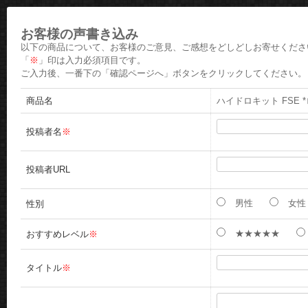
お客様の声書き込み
以下の商品について、お客様のご意見、ご感想をどしどしお寄せくださ
「
※
」印は入力必須項目です。
ご入力後、一番下の「確認ページへ」ボタンをクリックしてください。
商品名
ハイドロキット FSE *
投稿者名
※
投稿者URL
男性
女性
性別
★★★★★
おすすめレベル
※
タイトル
※