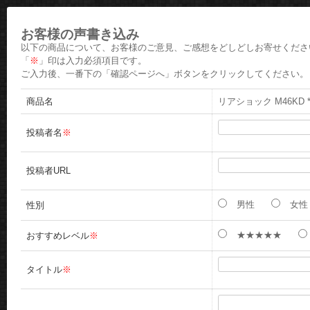
お客様の声書き込み
以下の商品について、お客様のご意見、ご感想をどしどしお寄せくださ
「
※
」印は入力必須項目です。
ご入力後、一番下の「確認ページへ」ボタンをクリックしてください。
商品名
リアショック M46KD *
投稿者名
※
投稿者URL
男性
女性
性別
★★★★★
おすすめレベル
※
タイトル
※