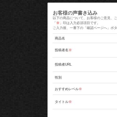
お客様の声書き込み
以下の商品について、お客様のご意見、
「
※
」印は入力必須項目です。
ご入力後、一番下の「確認ページへ」ボ
商品名
投稿者名
※
投稿者URL
性別
おすすめレベル
※
タイトル
※