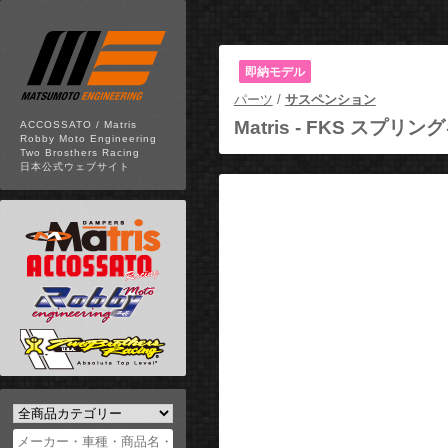
即納モデル
パーツ
/
サスペンション
Matris -
FKS スプリン
ACCOSSATO / Matris
Robby Moto Engineering
Two Brosthers Racing
日本公式ウェブサイト