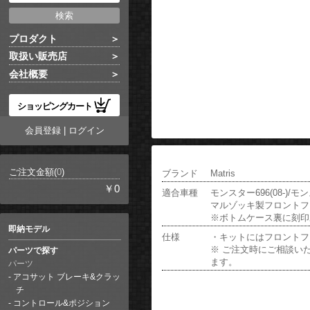
プロダクト
取扱い販売店
会社概要
ショッピングカート
会員登録
|
ログイン
ご注文金額(
0
)
ブランド
Matris
￥0
適合車種
モンスター696(08-)/モンス
マルゾッキ製フロントフ
※ボトムケース裏に刻印
即納モデル
仕様
・キットにはフロントフ
※ ご注文時にご相談い
パーツで探す
ます。
パーツ
アコサット ブレーキ&クラッ
チ
コントロール&ポジション