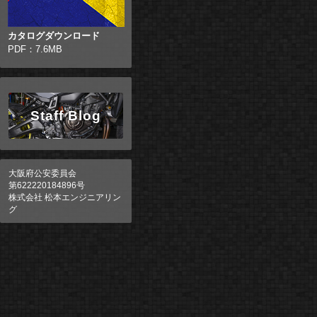
カタログダウンロード
PDF：7.6MB
Staff Blog
大阪府公安委員会
第622220184896号
株式会社 松本エンジニアリン
グ