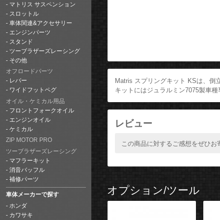
マトリス サスペンション
スロットル
車体関連&アクセサリー
エンジンパーツ
スタンド
ツーブラザーズレーシング
その他
オフロードパーツ
Matris スプリングキット KS
レバー
キットにはジュラルミン7075製車種
ワイドフットペグ
オイル・ケミカル用品
フロントフォークオイル
エンジンオイル
レビュー
ケミカル
ZIP MOTOR PRO
この商品に対するご感想をぜひお
ツーブラザーズレーシング
マフラーキット
消音バッフル
補修パーツ
オプション/ツール
車体メーカーで探す
ホンダ
カワサキ