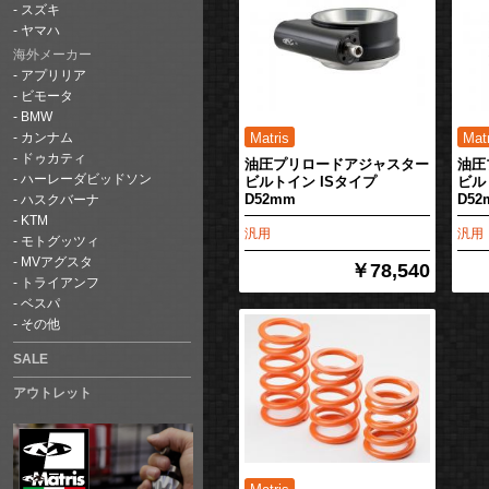
スズキ
ヤマハ
海外メーカー
アプリリア
ビモータ
BMW
カンナム
ドゥカティ
油圧プリロードアジャスター
油圧
ハーレーダビッドソン
ビルトイン ISタイプ
ビル
D52mm
D52
ハスクバーナ
KTM
汎用
汎用
モトグッツィ
MVアグスタ
￥78,540
トライアンフ
ベスパ
その他
SALE
アウトレット