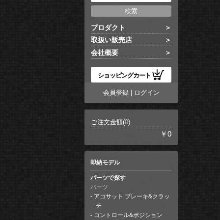
プロダクト
取扱い販売店
会社概要
ショッピングカート
会員登録
|
ログイン
ご注文金額(
0
)
￥0
即納モデル
パーツで探す
パーツ
アコサット ブレーキ&クラッ
チ
コントロール&ポジション