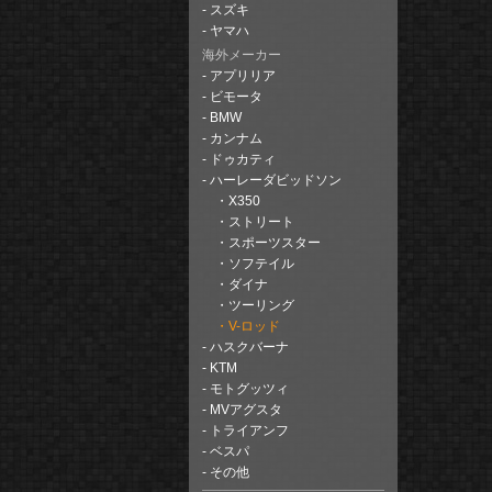
スズキ
ヤマハ
海外メーカー
アプリリア
ビモータ
BMW
カンナム
ドゥカティ
ハーレーダビッドソン
X350
ストリート
スポーツスター
ソフテイル
ダイナ
ツーリング
V-ロッド
ハスクバーナ
KTM
モトグッツィ
MVアグスタ
トライアンフ
ベスパ
その他