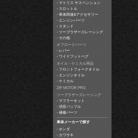
マトリス サスペンション
スロットル
車体関連&アクセサリー
エンジンパーツ
スタンド
ツーブラザーズレーシング
その他
オフロードパーツ
レバー
ワイドフットペグ
オイル・ケミカル用品
フロントフォークオイル
エンジンオイル
ケミカル
ZIP MOTOR PRO
ツーブラザーズレーシング
マフラーキット
消音バッフル
補修パーツ
車体メーカーで探す
ホンダ
カワサキ