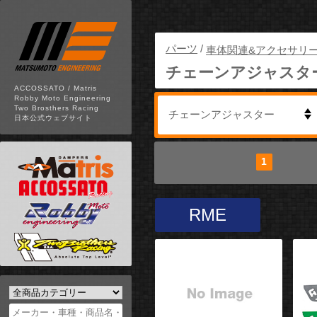
パーツ
/
車体関連&アクセサリ
チェーンアジャスタ
ACCOSSATO / Matris
Robby Moto Engineering
Two Brosthers Racing
日本公式ウェブサイト
1
安い順
高い順
新着順