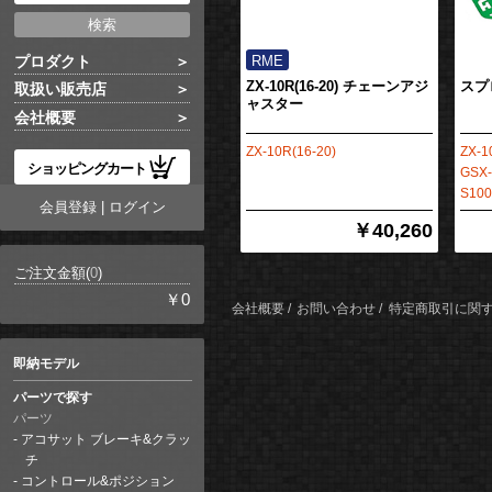
プロダクト
ZX-10R(16-20) チェーンアジ
スプ
取扱い販売店
ャスター
会社概要
ZX-10R(16-20)
ZX-1
ショッピングカート
GSX-
S100
会員登録
|
ログイン
￥40,260
ご注文金額(
0
)
￥0
会社概要
お問い合わせ
特定商取引に関
即納モデル
パーツで探す
パーツ
アコサット ブレーキ&クラッ
チ
コントロール&ポジション