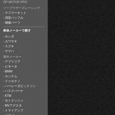
ZIP MOTOR PRO
ツーブラザーズレーシング
マフラーキット
消音バッフル
補修パーツ
車体メーカーで探す
ホンダ
カワサキ
スズキ
ヤマハ
海外メーカー
アプリリア
ビモータ
BMW
カンナム
ドゥカティ
ハーレーダビッドソン
ハスクバーナ
KTM
モトグッツィ
MVアグスタ
トライアンフ