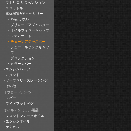
マトリス サスペンション
スロットル
車体関連&アクセサリー
外装/カウル
プリロードアジャスター
オイルフィラーキャップ
ステムナット
チェーンアジャスター
フューエルタンクキャッ
プ
プロテクション
ミラーカバー
エンジンパーツ
スタンド
ツーブラザーズレーシング
その他
オフロードパーツ
レバー
ワイドフットペグ
オイル・ケミカル用品
フロントフォークオイル
エンジンオイル
ケミカル