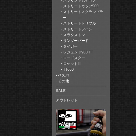
スプリント /ST /RS
ストリートカップ900
ストリートスクランブラ
ー
ストリートトリプル
ストリートツイン
スラクストン
サンダーバード
タイガー
レジェンド900 TT
ロードスター
ロケットIII
TT600
ベスパ
その他
SALE
アウトレット