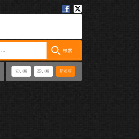
安い順
高い順
新着順