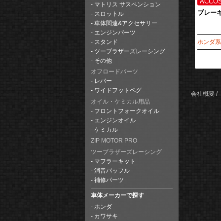
マトリス サスペンション
ブレーキ
スロットル
車体関連&アクセサリー
エンジンパーツ
ホンダ系
スタンド
ツーブラザーズレーシング
その他
オフロードパーツ
レバー
ワイドフットペグ
会社概要
オイル・ケミカル用品
フロントフォークオイル
エンジンオイル
ケミカル
ZIP MOTOR PRO
ツーブラザーズレーシング
マフラーキット
消音バッフル
補修パーツ
車体メーカーで探す
ホンダ
カワサキ