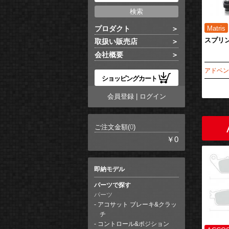
プロダクト
スプリン
取扱い販売店
会社概要
アドベンチ
ショッピングカート
会員登録
|
ログイン
ご注文金額(
0
)
￥0
即納モデル
パーツで探す
パーツ
アコサット ブレーキ&クラッ
チ
コントロール&ポジション