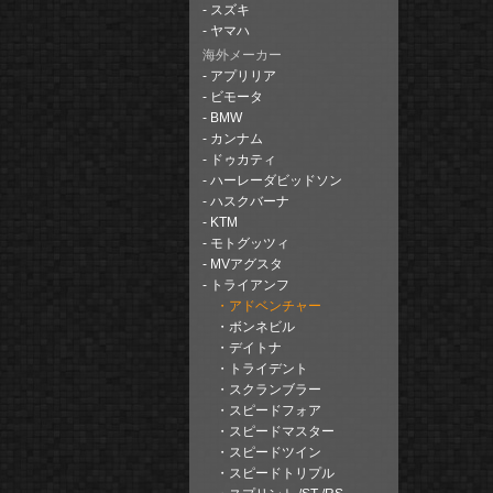
スズキ
ヤマハ
海外メーカー
アプリリア
ビモータ
BMW
カンナム
ドゥカティ
ハーレーダビッドソン
ハスクバーナ
KTM
モトグッツィ
MVアグスタ
トライアンフ
アドベンチャー
ボンネビル
デイトナ
トライデント
スクランブラー
スピードフォア
スピードマスター
スピードツイン
スピードトリプル