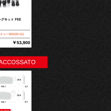
グキット FKE
ャー900(95-02)
￥53,900