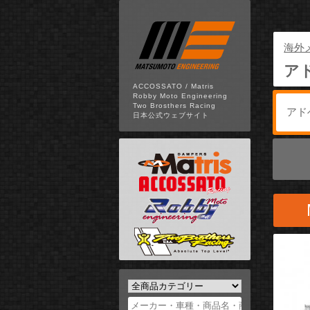
海外
ア
ACCOSSATO / Matris
Robby Moto Engineering
Two Brosthers Racing
日本公式ウェブサイト