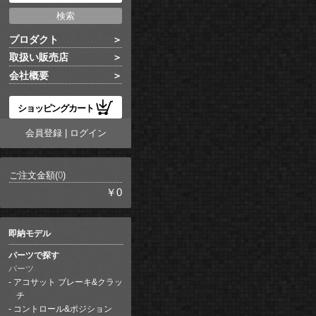
プロダクト
取扱い販売店
会社概要
ショッピングカート
会員登録
|
ログイン
ご注文金額(
0
)
￥0
即納モデル
パーツで探す
パーツ
アコサット ブレーキ&クラッ
チ
コントロール&ポジション