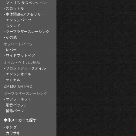
マトリス サスペンション
スロットル
車体関連&アクセサリー
エンジンパーツ
スタンド
ツーブラザーズレーシング
その他
オフロードパーツ
レバー
ワイドフットペグ
オイル・ケミカル用品
フロントフォークオイル
エンジンオイル
ケミカル
ZIP MOTOR PRO
ツーブラザーズレーシング
マフラーキット
消音バッフル
補修パーツ
車体メーカーで探す
ホンダ
カワサキ