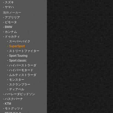
スズキ
ヤマハ
海外メーカー
アプリリア
ビモータ
BMW
カンナム
ドゥカティ
スーパーバイク
SuperSport
ストリートファイター
Sport Touring
Sport classic
ハイパーストラーダ
ハイパーモタード
ムルティストラーダ
モンスター
スクランブラー
ディアベル
ハーレーダビッドソン
ハスクバーナ
KTM
モトグッツィ