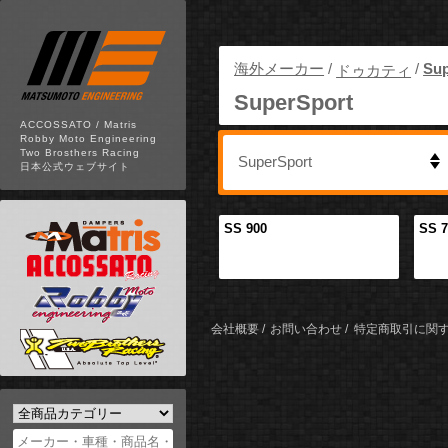
海外メーカー
/
/
Sup
ドゥカティ
SuperSport
ACCOSSATO / Matris
Robby Moto Engineering
Two Brosthers Racing
日本公式ウェブサイト
SS 900
SS 7
会社概要
お問い合わせ
特定商取引に関