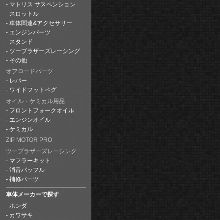
マトリス サスペンション
スロットル
車体関連&アクセサリー
エンジンパーツ
スタンド
ツーブラザーズレーシング
その他
オフロードパーツ
レバー
ワイドフットペグ
オイル・ケミカル用品
フロントフォークオイル
エンジンオイル
ケミカル
ZIP MOTOR PRO
ツーブラザーズレーシング
マフラーキット
消音バッフル
補修パーツ
車体メーカーで探す
ホンダ
カワサキ