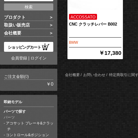
プロダクト
CNC クラッチレバー B002
取扱い販売店
会社概要
BMW
ショッピングカート
￥17,380
会員登録
|
ログイン
会社概要
お問い合わせ
特定商取引に関
ご注文金額(
0
)
￥0
即納モデル
パーツで探す
パーツ
アコサット ブレーキ&クラッ
チ
コントロール&ポジション