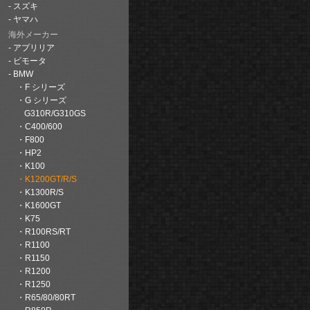
スズキ
ヤマハ
海外メーカー
アプリリア
ビモータ
BMW
F シリーズ
G シリーズ
G310R/G310GS
C400/600
F800
HP2
K100
K1200GT/R/S
K1300R/S
K1600GT
K75
R100RS/RT
R1100
R1150
R1200
R1250
R65/80/80RT