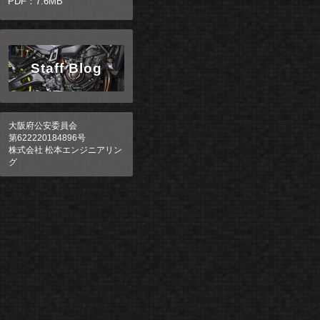
PDF：7.6MB
Staff Blog
大阪府公安委員会
第622220184896号
株式会社 松本エンジニアリン
グ