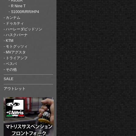
R850R
R Nine T
S1000R/RR/HP4
カンナム
ドゥカティ
ハーレーダビッドソン
ハスクバーナ
KTM
モトグッツィ
MVアグスタ
トライアンフ
ベスパ
その他
SALE
アウトレット