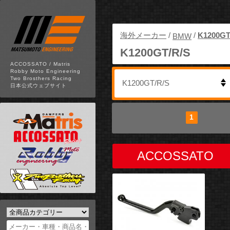
海外メーカー
/
/
K1200GT
BMW
K1200GT/R/S
ACCOSSATO / Matris
Robby Moto Engineering
Two Brosthers Racing
日本公式ウェブサイト
1
安い順
高い順
新着順