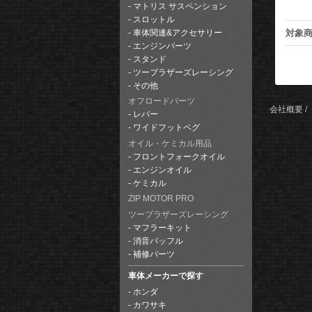
マトリス サスペンション
スロットル
対象
車体関連&アクセサリー
エンジンパーツ
スタンド
ツーブラザーズレーシング
その他
オフロードパーツ
会社概要
レバー
ワイドフットペグ
オイル・ケミカル用品
フロントフォークオイル
エンジンオイル
ケミカル
ZIP MOTOR PRO
ツーブラザーズレーシング
マフラーキット
消音バッフル
補修パーツ
車体メーカーで探す
ホンダ
カワサキ