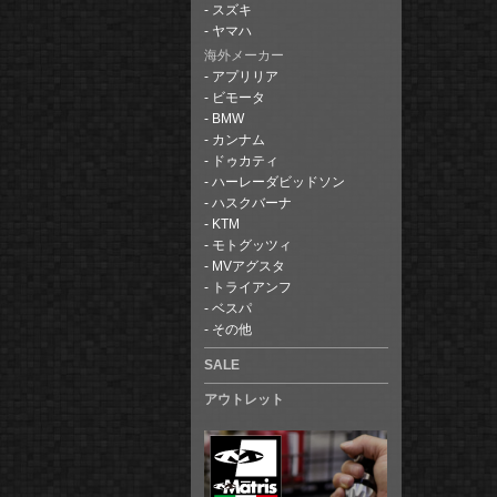
スズキ
ヤマハ
海外メーカー
アプリリア
ビモータ
BMW
カンナム
ドゥカティ
ハーレーダビッドソン
ハスクバーナ
KTM
モトグッツィ
MVアグスタ
トライアンフ
ベスパ
その他
SALE
アウトレット