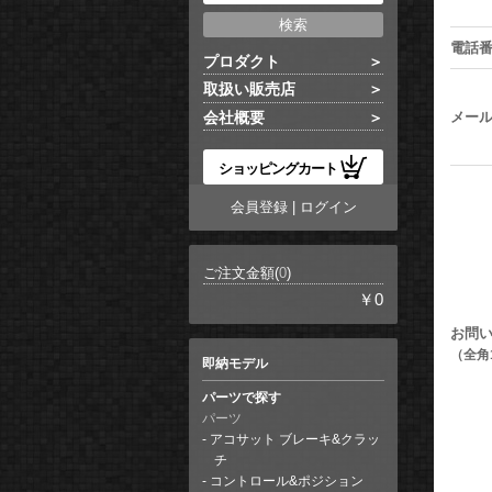
電話
プロダクト
取扱い販売店
メー
会社概要
ショッピングカート
会員登録
|
ログイン
ご注文金額(
0
)
￥0
お問
（全角
即納モデル
パーツで探す
パーツ
アコサット ブレーキ&クラッ
チ
コントロール&ポジション