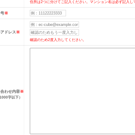
住所は2つに分けてご記入ください。マンション名は必ず記入し
番号
※
ルアドレス
※
確認のため2度入力してください。
い合わせ内容
※
1000字以下）