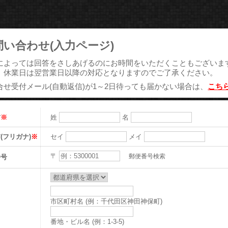
問い合わせ(入力ページ)
によっては回答をさしあげるのにお時間をいただくこともございま
、休業日は翌営業日以降の対応となりますのでご了承ください。
合せ受付メール(自動返信)が1～2日待っても届かない場合は、
こち
前
※
姓
名
(フリガナ)
※
セイ
メイ
〒
番号
郵便番号検索
市区町村名 (例：千代田区神田神保町)
番地・ビル名 (例：1-3-5)