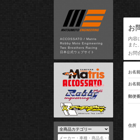
お
内容
ACCOSSATO / Matris
Robby Moto Engineering
また
Two Brosthers Racing
お問
日本公式ウェブサイト
お名
お名前
郵便
住所