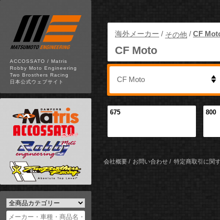
海外メーカー
/
/
CF Mot
その他
CF Moto
ACCOSSATO / Matris
Robby Moto Engineering
Two Brosthers Racing
日本公式ウェブサイト
675
800
会社概要
お問い合わせ
特定商取引に関