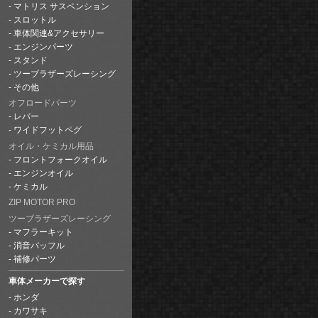
マトリス サスペンション
スロットル
車体関連&アクセサリー
エンジンパーツ
スタンド
ツーブラザーズレーシング
その他
オフロードパーツ
レバー
ワイドフットペグ
オイル・ケミカル用品
フロントフォークオイル
エンジンオイル
ケミカル
ZIP MOTOR PRO
ツーブラザーズレーシング
マフラーキット
消音バッフル
補修パーツ
車体メーカーで探す
ホンダ
カワサキ