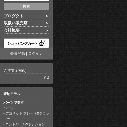
プロダクト
取扱い販売店
会社概要
ショッピングカート
会員登録
|
ログイン
ご注文金額(
0
)
￥0
即納モデル
パーツで探す
パーツ
アコサット ブレーキ&クラッ
チ
コントロール&ポジション