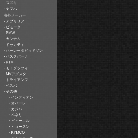
スズキ
ヤマハ
海外メーカー
アプリリア
ビモータ
BMW
カンナム
ドゥカティ
ハーレーダビッドソン
ハスクバーナ
KTM
モトグッツィ
MVアグスタ
トライアンフ
ベスパ
その他
インディアン
オバーレ
カジバ
ベネリ
ビューエル
ヒョースン
KYMCO