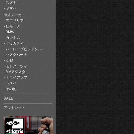
スズキ
ヤマハ
海外メーカー
アプリリア
ビモータ
BMW
カンナム
ドゥカティ
ハーレーダビッドソン
ハスクバーナ
KTM
モトグッツィ
MVアグスタ
トライアンフ
ベスパ
その他
SALE
アウトレット