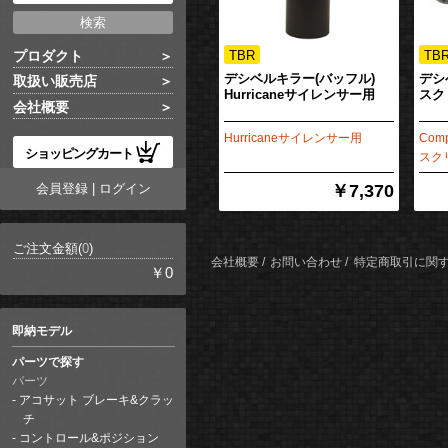
プロダクト
デシベルキラー(バッフル)
デシ
取扱い販売店
Hurricaneサイレンサー用
スク
会社概要
Hurricaneサイレンサー用
Co
ショッピングカート
スク
会員登録
|
ログイン
￥7,370
ご注文金額(
0
)
会社概要
お問い合わせ
特定商取引に関
￥0
即納モデル
パーツで探す
パーツ
アコサット ブレーキ&クラッ
チ
コントロール&ポジション