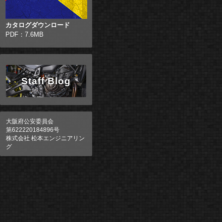
カタログダウンロード
PDF：7.6MB
Staff Blog
大阪府公安委員会
第622220184896号
株式会社 松本エンジニアリン
グ