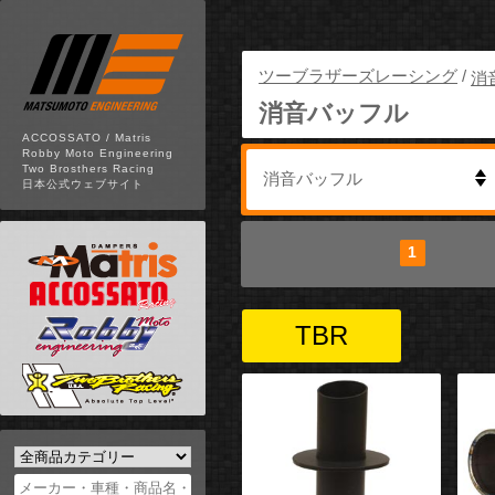
ツーブラザーズレーシング
/
消
消音バッフル
ACCOSSATO / Matris
Robby Moto Engineering
Two Brosthers Racing
日本公式ウェブサイト
1
安い順
高い順
新着順