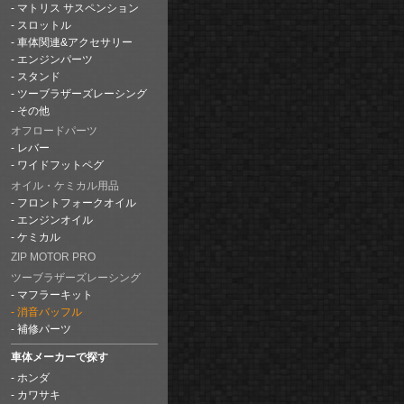
マトリス サスペンション
スロットル
車体関連&アクセサリー
エンジンパーツ
スタンド
ツーブラザーズレーシング
その他
オフロードパーツ
レバー
ワイドフットペグ
オイル・ケミカル用品
フロントフォークオイル
エンジンオイル
ケミカル
ZIP MOTOR PRO
ツーブラザーズレーシング
マフラーキット
消音バッフル
補修パーツ
車体メーカーで探す
ホンダ
カワサキ