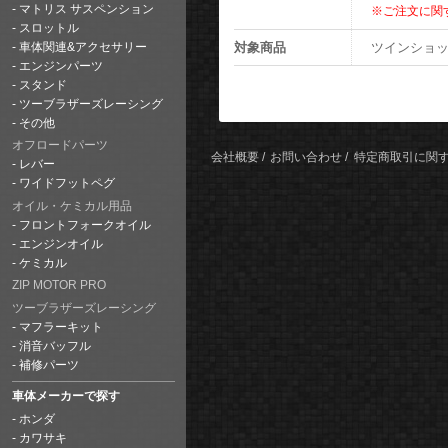
マトリス サスペンション
※ご注文に関
スロットル
対象商品
ツインショック M
車体関連&アクセサリー
エンジンパーツ
スタンド
ツーブラザーズレーシング
その他
オフロードパーツ
会社概要
お問い合わせ
特定商取引に関
レバー
ワイドフットペグ
オイル・ケミカル用品
フロントフォークオイル
エンジンオイル
ケミカル
ZIP MOTOR PRO
ツーブラザーズレーシング
マフラーキット
消音バッフル
補修パーツ
車体メーカーで探す
ホンダ
カワサキ