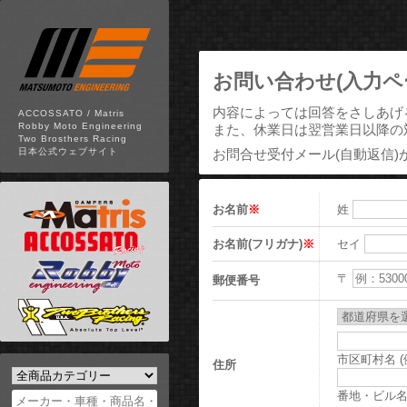
お問い合わせ(入力ペ
内容によっては回答をさしあげ
ACCOSSATO / Matris
Robby Moto Engineering
また、休業日は翌営業日以降の
Two Brosthers Racing
お問合せ受付メール(自動返信)
日本公式ウェブサイト
お名前
※
姓
お名前(フリガナ)
※
セイ
〒
郵便番号
市区町村名 
住所
番地・ビル名 (