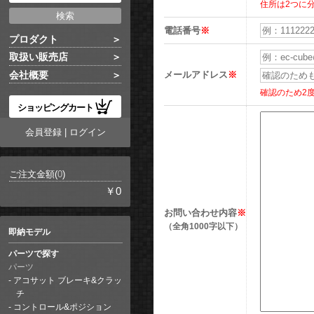
住所は2つに
電話番号
※
プロダクト
取扱い販売店
メールアドレス
※
会社概要
確認のため2
ショッピングカート
会員登録
|
ログイン
ご注文金額(
0
)
￥0
お問い合わせ内容
※
（全角1000字以下）
即納モデル
パーツで探す
パーツ
アコサット ブレーキ&クラッ
チ
コントロール&ポジション