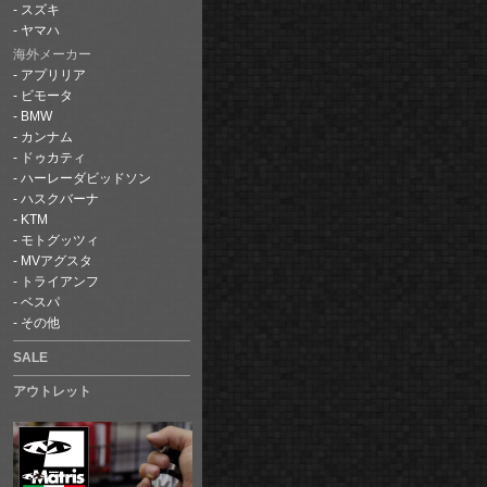
スズキ
ヤマハ
海外メーカー
アプリリア
ビモータ
BMW
カンナム
ドゥカティ
ハーレーダビッドソン
ハスクバーナ
KTM
モトグッツィ
MVアグスタ
トライアンフ
ベスパ
その他
SALE
アウトレット