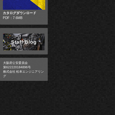
カタログダウンロード
PDF：7.6MB
Staff Blog
大阪府公安委員会
第622220184896号
株式会社 松本エンジニアリン
グ