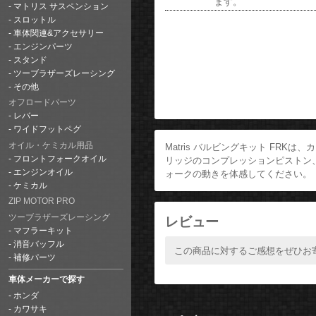
ます。
マトリス サスペンション
スロットル
車体関連&アクセサリー
エンジンパーツ
スタンド
ツーブラザーズレーシング
その他
オフロードパーツ
レバー
ワイドフットペグ
オイル・ケミカル用品
Matris バルビングキット FR
フロントフォークオイル
リッジのコンプレッションピストン
エンジンオイル
ォークの動きを体感してください。
ケミカル
ZIP MOTOR PRO
ツーブラザーズレーシング
レビュー
マフラーキット
消音バッフル
この商品に対するご感想をぜひお
補修パーツ
車体メーカーで探す
ホンダ
カワサキ