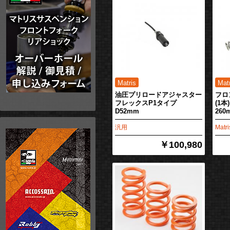
油圧プリロードアジャスター
フロ
フレックスP1タイプ
(1本
D52mm
260
汎用
Matr
￥100,980