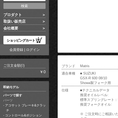
プロダクト
取扱い販売店
会社概要
ショッピングカート
会員登録
|
ログイン
ご注文金額(
0
)
ブランド
Matris
￥0
適合車種
■ SUZUKI
GSX-R 600 08/10
Showa製フォーク用
即納モデル
仕様
■テクニカルデータ
推奨オイルレベル:
パーツで探す
標準スプリングレート：9.5 N
パーツ
推奨フォークオイル:
アコサット ブレーキ&クラッ
チ
※ ご注文時にご相談い
コントロール&ポジション