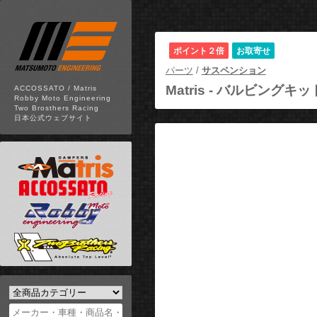
ポイント２倍
お取寄せ
パーツ
/
サスペンション
Matris -
バルビングキット
ACCOSSATO / Matris
Robby Moto Engineering
Two Brosthers Racing
日本公式ウェブサイト