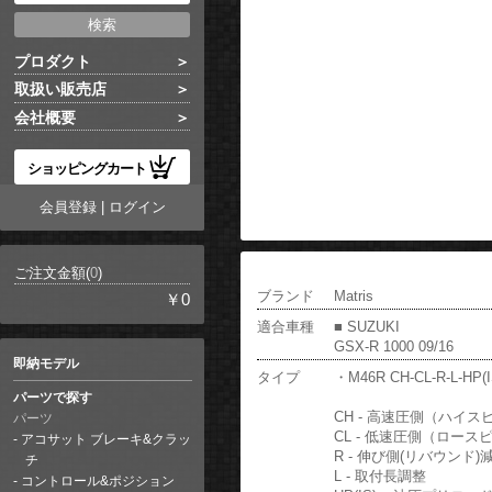
プロダクト
取扱い販売店
会社概要
ショッピングカート
会員登録
|
ログイン
ご注文金額(
0
)
ブランド
Matris
￥0
適合車種
■ SUZUKI
GSX-R 1000 09/16
即納モデル
タイプ
・M46R CH-CL-R-L-HP(I
パーツで探す
CH - 高速圧側（ハイ
パーツ
CL - 低速圧側（ロー
アコサット ブレーキ&クラッ
R - 伸び側(リバウンド)
チ
L - 取付長調整
コントロール&ポジション