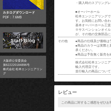
・購入時のスプリングレ
■オーバーホール
カタログダウンロード
松本エンジニアリングでは
PDF：7.6MB
す。お気軽にお問い合わ
基本オーバーホール工賃: ￥
※サスペンションオイル
が、その他の交換部品に
Staff Blog
その他
●商品の仕様及び価格は
●商品のカラーは実際と
承ください。
●商品は予告無く販売を
大阪府公安委員会
株式会社松本エンジニアリ
第622220184896号
輸入代理店です。
株式会社 松本エンジニアリン
並行輸入の商品について
グ
レビュー
この商品に対するご感想をぜひお