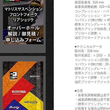
推奨装着長: 318 mm
装着長調整範囲: 315〜3
コンプレッション・ハイスピ
コンプレッション・ロースピ
リバウンド(伸び側): ○ 4
標準スプリングレート: 95
使用スプリング自由長: 15
プリロード調整: ○
油圧プリロードアジャス
■テクニカルデータ
取付長 : 318 mm
取付長調正 : ○ (315 ～ 3
コンプレッション(圧側) : 1
リバウンド(伸び側) : 20 /
標準スプリングレート : 9
使用スプリング自由長 : 1
プリロード調整 : リン
油圧プリロードアジャスタ
■注意
・装着長調整範囲は若干
・減衰調整段数は若干変
・標準スプリングレートは
が前後する場合は5N/