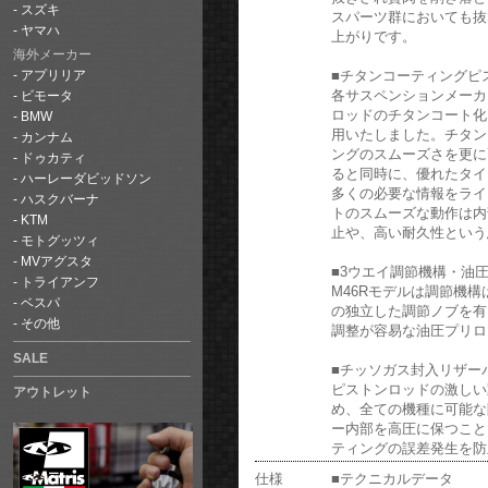
スズキ
スパーツ群においても抜
ヤマハ
上がりです。
海外メーカー
■チタンコーティングピ
アプリリア
各サスペンションメーカ
ビモータ
ロッドのチタンコート化
BMW
用いたしました。チタン
カンナム
ングのスムーズさを更に
ドゥカティ
ると同時に、優れたタイ
ハーレーダビッドソン
多くの必要な情報をライ
ハスクバーナ
トのスムーズな動作は内
KTM
止や、高い耐久性という
モトグッツィ
MVアグスタ
■3ウエイ調節機構・油
トライアンフ
M46Rモデルは調節機
ベスパ
の独立した調節ノブを有
その他
調整が容易な油圧プリロ
SALE
■チッソガス封入リザー
ピストンロッドの激しい
アウトレット
め、全ての機種に可能な
ー内部を高圧に保つこと
ティングの誤差発生を防
仕様
■テクニカルデータ