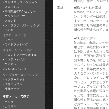
HP(IS) – 油圧プリロ
マトリス サスペンション
スロットル
素材
■選び抜かれた素材
車体関連&アクセサリー
Matrisリアモノショ
ン、シリンダーは勿論、
エンジンパーツ
まで、全てのパーツには
スタンド
無垢材より高精度のマシ
ツーブラザーズレーシング
耐久性が与えられていま
その他
オフロードパーツ
■NC切削ボディ
レバー
Matrisは、市場のシ
ワイドフットペグ
用せず、鋳造に比べ高コ
オイル・ケミカル用品
は下記に述べるように幾
フロントフォークオイル
まず、圧倒的に高強度で
エンジンオイル
無垢材よりの削り出しは
ケミカル
サスペンションには最適
のこと、長年使用され、
ZIP MOTOR PRO
大きなアドバンテージと
ツーブラザーズレーシング
次に、プロファイルの変
マフラーキット
コンピュータによるプロ
消音バッフル
ージョンアップが可能で
補修パーツ
れた商品を市場に送り出
そして、非常に美しいと
車体メーカーで探す
耐久性を得るために施さ
ホンダ
が持つシャープなライン
カワサキ
抜きされ贅肉を削ぎ落と