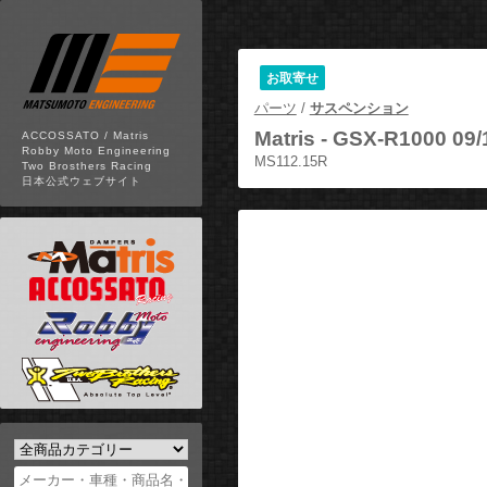
お取寄せ
パーツ
/
サスペンション
Matris -
GSX-R1000
ACCOSSATO / Matris
Robby Moto Engineering
MS112.15R
Two Brosthers Racing
日本公式ウェブサイト