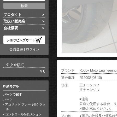
プロダクト
取扱い販売店
会社概要
ショッピングカート
会員登録
|
ログイン
ご注文金額(
0
)
ブランド
Robby Moto Engineering
￥0
適合車種
R1200S(06-10)
仕様
正チェンジ:○
即納モデル
逆チェンジ:○
パーツで探す
■注意
パーツ
公道で使用する場合、リ
アコサット ブレーキ&クラッ
別途お求めください。
チ
コントロール&ポジション
その他
●商品の仕様及び価格は