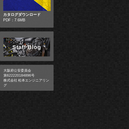
カタログダウンロード
PDF：7.6MB
Staff Blog
大阪府公安委員会
第622220184896号
株式会社 松本エンジニアリン
グ