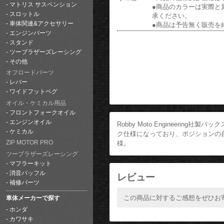
マトリス サスペンション
●商品のカラーは実際と
スロットル
承ください。
車体関連&アクセサリー
●商品は予告無く販売を
エンジンパーツ
スタンド
ツーブラザーズレーシング
その他
オフロードパーツ
レバー
ワイドフットペグ
オイル・ケミカル用品
フロントフォークオイル
エンジンオイル
Robby Moto Engineeri
ケミカル
ク仕様になっており、ポジションの
様。
ZIP MOTOR PRO
ツーブラザーズレーシング
マフラーキット
消音バッフル
レビュー
補修パーツ
この商品に対するご感想をぜひお
車体メーカーで探す
ホンダ
カワサキ