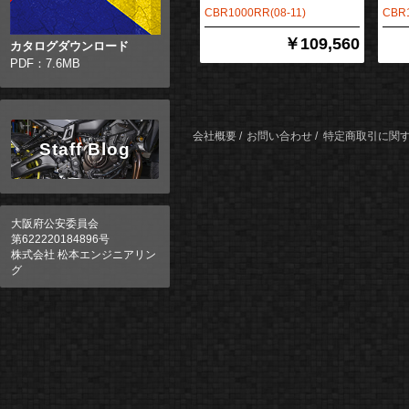
CBR1000RR(08-11)
CBR1
￥109,560
カタログダウンロード
PDF：7.6MB
会社概要
お問い合わせ
特定商取引に関
Staff Blog
大阪府公安委員会
第622220184896号
株式会社 松本エンジニアリン
グ