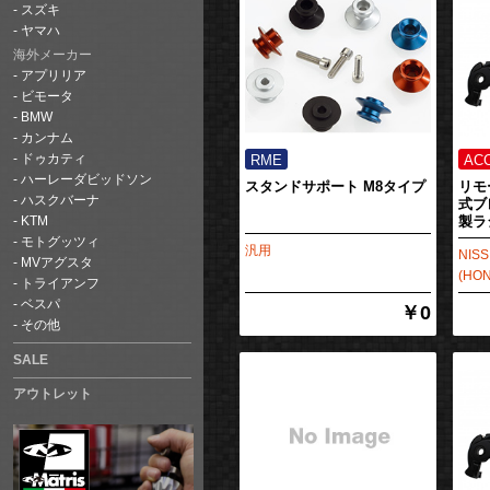
スズキ
ヤマハ
海外メーカー
アプリリア
ビモータ
BMW
カンナム
ドゥカティ
ハーレーダビッドソン
スタンドサポート M8タイプ
リモ
ハスクバーナ
式ブ
製ラ
KTM
モトグッツィ
汎用
NI
MVアグスタ
(HO
トライアンフ
ベスパ
￥0
その他
SALE
アウトレット