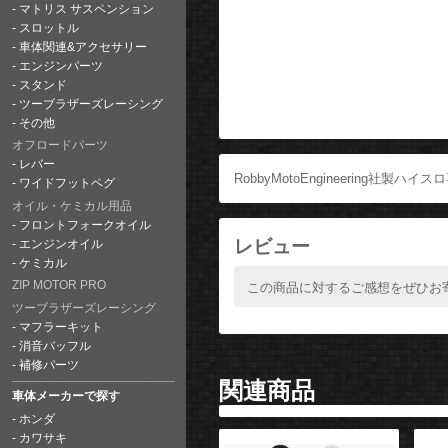
マトリス サスペンション
スロットル
車体関連&アクセサリー
エンジンパーツ
スタンド
ツーブラザーズレーシング
その他
オフロードパーツ
レバー
RobbyMotoEngineering社製
ワイドフットペグ
オイル・ケミカル用品
フロントフォークオイル
レビュー
エンジンオイル
ケミカル
ZIP MOTOR PRO
この商品に対するご感想をぜひお
ツーブラザーズレーシング
マフラーキット
消音バッフル
補修パーツ
関連商品
車体メーカーで探す
ホンダ
カワサキ