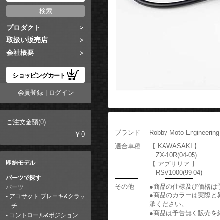
プロダクト
取扱い販売店
会社概要
ショッピングカート
会員登録
|
ログイン
ご注文金額(
0
)
ブランド
Robby Moto Engineering
￥0
適合車種
【 KAWASAKI 】
ZX-10R(04-05)
即納モデル
【 アプリリア 】
RSV1000(99-04)
パーツで探す
その他
●商品の仕様及び価格は
パーツ
●商品のカラーは実際と
アコサット ブレーキ&クラッ
承ください。
チ
●商品は予告無く販売を
コントロール&ポジション