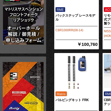
バックステップ レースモデ
リモ
ル
式ブ
製ラ
CBR1000RR(08-14)
NI
(HO
￥100,760
バルビングキット FRK
CBR
テッ