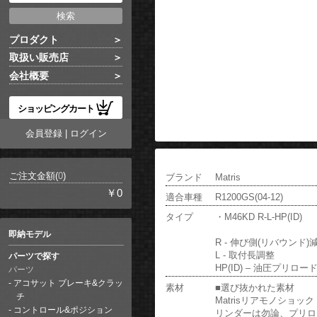
プロダクト
取扱い販売店
会社概要
ショッピングカート
会員登録
|
ログイン
ご注文金額(
0
)
ブランド
Matris
￥0
適合車種
R1200GS(04-12)
タイプ
・M46KD R-L-HP(ID)
即納モデル
R - 伸び側(リバウンド)
L - 取付長調整
パーツで探す
HP(ID) – 油圧プリロ
パーツ
アコサット ブレーキ&クラッ
素材
■選び抜かれた素材
チ
Matrisリアモノショ
コントロール&ポジション
リンダーは勿論、プリロ