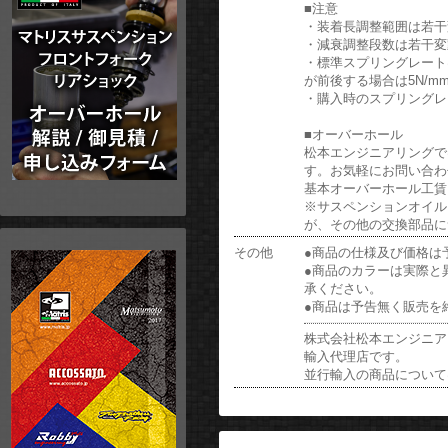
■注意
・装着長調整範囲は若干
・減衰調整段数は若干変
・標準スプリングレートは
が前後する場合は5N/
・購入時のスプリングレ
■オーバーホール
松本エンジニアリングでは
す。お気軽にお問い合わ
基本オーバーホール工賃: ￥
※サスペンションオイル
が、その他の交換部品に
その他
●商品の仕様及び価格は
●商品のカラーは実際と
承ください。
●商品は予告無く販売を
株式会社松本エンジニアリ
輸入代理店です。
並行輸入の商品について