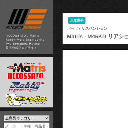
お取寄せ
パーツ
/
サスペンション
Matris -
M46KD リア
ACCOSSATO / Matris
Robby Moto Engineering
Two Brosthers Racing
日本公式ウェブサイト