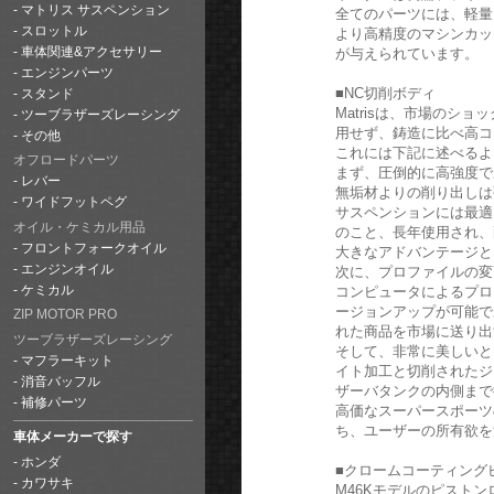
マトリス サスペンション
全てのパーツには、軽量
スロットル
より高精度のマシンカッ
が与えられています。
車体関連&アクセサリー
エンジンパーツ
■NC切削ボディ
スタンド
Matrisは、市場のシ
ツーブラザーズレーシング
用せず、鋳造に比べ高コ
その他
これには下記に述べるよ
オフロードパーツ
まず、圧倒的に高強度で
レバー
無垢材よりの削り出しは
ワイドフットペグ
サスペンションには最適
オイル・ケミカル用品
のこと、長年使用され、
フロントフォークオイル
大きなアドバンテージと
エンジンオイル
次に、プロファイルの変
コンピュータによるプロ
ケミカル
ージョンアップが可能で
ZIP MOTOR PRO
れた商品を市場に送り出
ツーブラザーズレーシング
そして、非常に美しいと
マフラーキット
イト加工と切削されたジ
消音バッフル
ザーバタンクの内側まで
補修パーツ
高価なスーパースポーツ
ち、ユーザーの所有欲を
車体メーカーで探す
ホンダ
■クロームコーティング
カワサキ
M46Kモデルのピスト