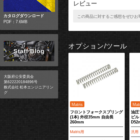
レビュー
カタログダウンロード
この商品に対するご感想をぜひお
PDF：7.6MB
オプション/ツール
Staff Blog
大阪府公安委員会
第622220184896号
株式会社 松本エンジニアリン
グ
フロントフォークスプリング
油圧
(1本) 外径35mm 自由長
ビル
260mm
D52
Matris用
汎用