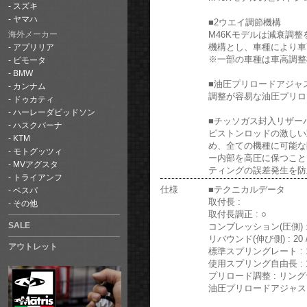
スズキ
ヤマハ
■2ウエイ調節機構
M46Kモデルは減衰調
海外メーカー
機構とし、車種により車
アプリリア
※一部の車種は車高調整
ビモータ
BMW
■油圧プリロードアジャ
カンナム
調整が容易な油圧プリロ
ドゥカティ
ハーレーダビッドソン
■チッソガス封入リザー
ハスクバーナ
ピストンロッドの激しい
KTM
め、全ての機種に可能な
モトグッツィ
ー内部を高圧に保つこと
MVアグスタ
ティングの誤差発生を防
トライアンフ
仕様
■テクニカルデータ
ベスパ
取付長 :
その他
取付長調正 : ○
コンプレッション(圧側) : 1
SALE
リバウンド(伸び側) : 20 /
アウトレット
標準スプリングレート : 1
使用スプリング自由長 : 1
プリロード調整 : リン
油圧プリロードアジャスタ