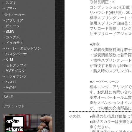
取付長調正 : ○
スズキ
コンプレッション(圧側) : 1
ヤマハ
リバウンド(伸び側) : 20 /
海外メーカー
標準スプリングレート : 9
アプリリア
使用スプリング自由長 : 1
ビモータ
プリロード調整 : リン
BMW
油圧プリロードアジャスタ
カンナム
ドゥカティ
■注意
ハーレーダビッドソン
・装着長調整範囲は若干
ハスクバーナ
・減衰調整段数は若干変
KTM
・標準スプリングレートは
が前後する場合は5N/
モトグッツィ
・購入時のスプリングレ
MVアグスタ
トライアンフ
■オーバーホール
ベスパ
松本エンジニアリングでは
その他
す。お気軽にお問い合わ
基本オーバーホール工賃: ￥
SALE
※サスペンションオイル
アウトレット
が、その他の交換部品に
その他
●商品の仕様及び価格は
●商品のカラーは実際と
承ください。