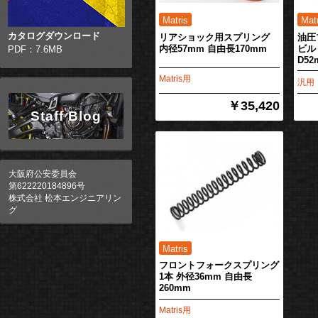
カタログダウンロード
リアショック用スプリング
油圧
内径57mm 自由長170mm
ビル
PDF：7.6MB
D52
Matris用
汎用
￥35,420
Staff Blog
大阪府公安委員会
第622220184896号
株式会社 松本エンジニアリン
グ
フロントフォークスプリング
1本 外径36mm 自由長
260mm
Matris用