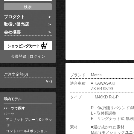
プロダクト
取扱い販売店
会社概要
ショッピングカート
会員登録
|
ログイン
ご注文金額(
0
)
ブランド
Matris
￥0
適合車種
■ KAWASAKI
ZX 6R 98/99
タイプ
・M46KD R-L-P
即納モデル
R - 伸び側(リバウンド)
パーツで探す
L - 取付長調整
パーツ
P - リングナット式 
アコサット ブレーキ&クラッ
チ
素材
■選び抜かれた素材
コントロール&ポジション
Matrisモノショック