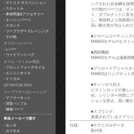
マトリス サスペンション
ングされた合金鋼を採用
スロットル
その他のパーツは、ダン
ト、ダブルナットに至る
車体関連&アクセサリー
し、無垢材より高精度の
エンジンパーツ
高い耐久性が与えられて
スタンド
ツーブラザーズレーシング
■クロームコーティング
その他
M46KDモデルのピス
オフロードパーツ
レバー
■調節機能
ワイドフットペグ
M46KDモデルは減衰調
オイル・ケミカル用品
フロントフォークオイル
■プリロードアジャスタ
エンジンオイル
M46KDはリングナット
ケミカル
■チッソガス封入
ZIP MOTOR PRO
ピストンロッドの激しい
ツーブラザーズレーシング
め、シリンダー内部にフ
マフラーキット
ションを防止、高い耐久
消音バッフル
補修パーツ
■スプリング
装着されているスプリン
車体メーカーで探す
仕様
■テクニカルデータ
ホンダ
取付長 :
カワサキ