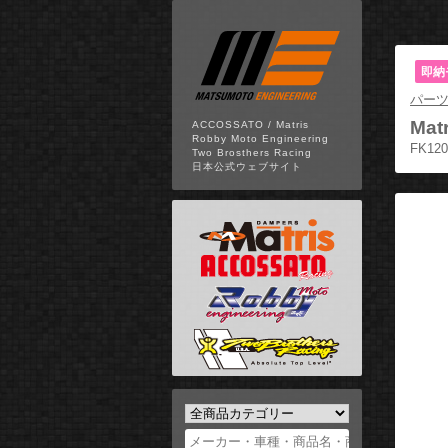
即納
パー
Matr
ACCOSSATO / Matris
Robby Moto Engineering
FK12
Two Brosthers Racing
日本公式ウェブサイト