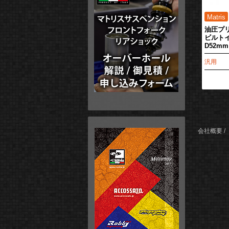
油圧プ
ビルトイ
D52mm
汎用
会社概要