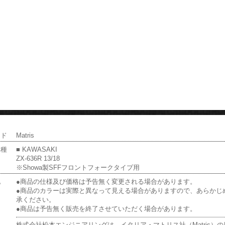
ンド
Matris
車種
■ KAWASAKI
ZX-636R 13/18
※Showa製SFFフロントフォークタイプ用
他
●商品の仕様及び価格は予告無く変更される場合があります。
●商品のカラーは実際と異なって見える場合がありますので、あらかじ
承ください。
●商品は予告無く販売を終了させていただく場合があります。
株式会社松本エンジニアリングは、イタリア・マトリス社（Matris）