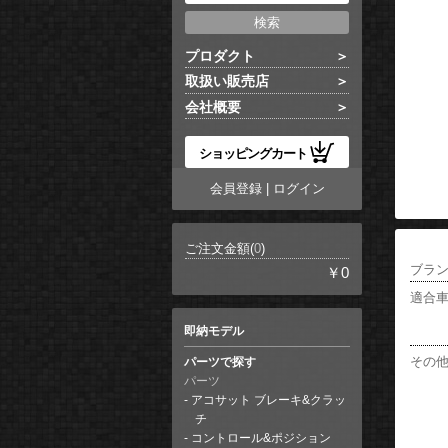
プロダクト
取扱い販売店
会社概要
ショッピングカート
会員登録
|
ログイン
ご注文金額(
0
)
ブラ
￥0
適合
即納モデル
その
パーツで探す
パーツ
アコサット ブレーキ&クラッ
チ
コントロール&ポジション