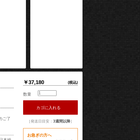
￥37,180
(税込)
数量
カゴに入れる
めご了
［発送日目安：
3週間以降
］
お急ぎの方へ
の日本総