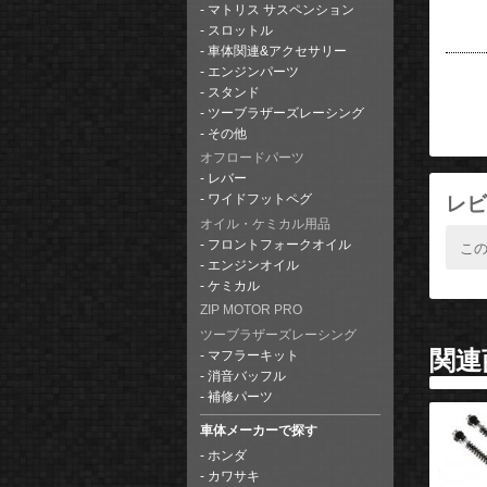
マトリス サスペンション
スロットル
車体関連&アクセサリー
エンジンパーツ
スタンド
ツーブラザーズレーシング
その他
オフロードパーツ
レバー
レビ
ワイドフットペグ
オイル・ケミカル用品
フロントフォークオイル
こ
エンジンオイル
ケミカル
ZIP MOTOR PRO
ツーブラザーズレーシング
関連
マフラーキット
消音バッフル
補修パーツ
車体メーカーで探す
ホンダ
カワサキ