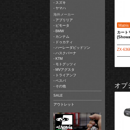
スズキ
ヤマハ
海外メーカー
アプリリア
ビモータ
BMW
カートリ
(Sho
カンナム
ドゥカティ
ハーレーダビッドソン
ZX-636
ハスクバーナ
KTM
モトグッツィ
MVアグスタ
トライアンフ
ベスパ
オプ
その他
SALE
アウトレット