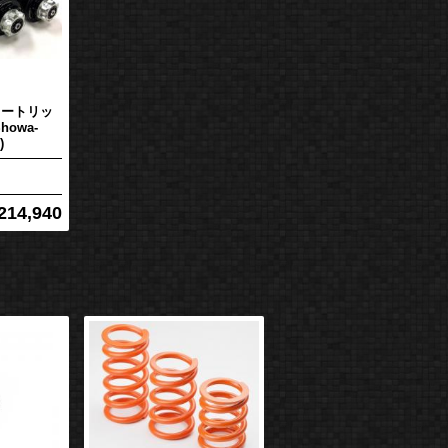
8 カートリッ
howa-
)
14,940