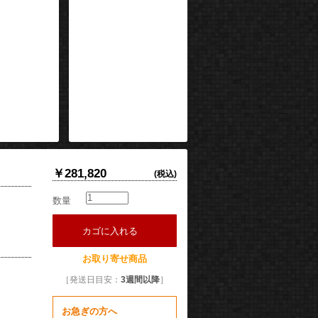
￥281,820
(税込)
数量
カゴに入れる
お取り寄せ商品
［発送日目安：
3週間以降
］
お急ぎの方へ