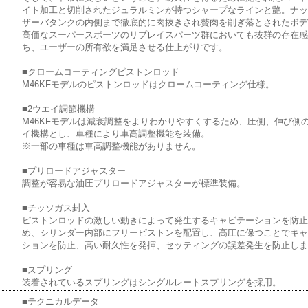
イト加工と切削されたジュラルミンが持つシャープなラインと艶。ナ
ザーバタンクの内側まで徹底的に肉抜きされ贅肉を削ぎ落とされたボ
高価なスーパースポーツのリプレイスパーツ群においても抜群の存在
ち、ユーザーの所有欲を満足させる仕上がりです。
■クロームコーティングピストンロッド
M46KFモデルのピストンロッドはクロームコーティング仕様。
■2ウエイ調節機構
M46KFモデルは減衰調整をよりわかりやすくするため、圧側、伸び側の
イ機構とし、車種により車高調整機能を装備。
※一部の車種は車高調整機能がありません。
■プリロードアジャスター
調整が容易な油圧プリロードアジャスターが標準装備。
■チッソガス封入
ピストンロッドの激しい動きによって発生するキャビテーションを防
め、シリンダー内部にフリーピストンを配置し、高圧に保つことでキ
ションを防止、高い耐久性を発揮、セッティングの誤差発生を防止し
■スプリング
装着されているスプリングはシングルレートスプリングを採用。
■テクニカルデータ