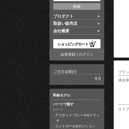
プロダクト
取扱い販売店
会社概要
ショッピングカート
会員登録
|
ログイン
ご注文金額(
0
)
ブラ
￥0
適合
即納モデル
パーツで探す
タイ
パーツ
アコサット ブレーキ&クラッ
チ
コントロール&ポジション