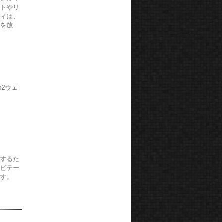
ットやリ
ディは、
感を放
2ウェ
止するた
ャビテー
ます。