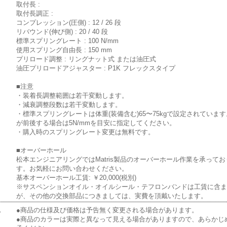
取付長 :
取付長調正 :
コンプレッション(圧側) : 12 / 26 段
リバウンド(伸び側) : 20 / 40 段
標準スプリングレート : 100 N/mm
使用スプリング自由長 : 150 mm
プリロード調整 : リングナット式 または油圧式
油圧プリロードアジャスター : P1K フレックスタイプ
■注意
・装着長調整範囲は若干変動します。
・減衰調整段数は若干変動します。
・標準スプリングレートは体重(装備含む)65〜75kgで設定されていま
が前後する場合は5N/mmを目安に指定してください。
・購入時のスプリングレート変更は無料です。
■オーバーホール
松本エンジニアリングではMatris製品のオーバーホール作業を承ってお
す。お気軽にお問い合わせください。
基本オーバーホール工賃: ￥20,000(税別)
※サスペンションオイル・オイルシール・テフロンバンドは工賃に含
が、その他の交換部品につきましては、実費を頂戴いたします。
他
●商品の仕様及び価格は予告無く変更される場合があります。
●商品のカラーは実際と異なって見える場合がありますので、あらかじ