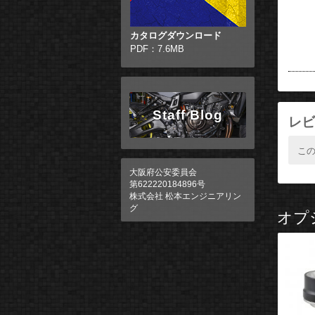
カタログダウンロード
PDF：7.6MB
Staff Blog
レビ
こ
大阪府公安委員会
第622220184896号
株式会社 松本エンジニアリン
グ
オプ