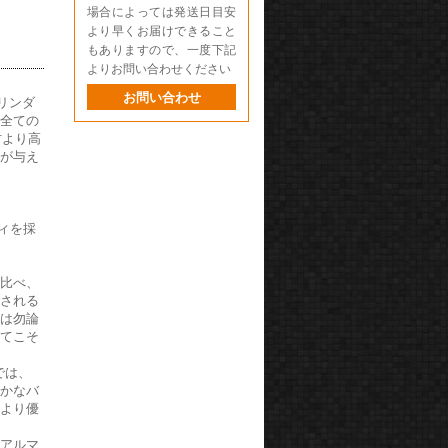
場合によっては発送日目安
より早くお届けできること
もありますので、一度下記
よりお問い合わせください
お問い合わせ
シリンダ
、全ての
材より高
性が与え
ディを採
に比べ、
用される
スは勿論
いてこそ
では、
やかなバ
により優
ドアルマ