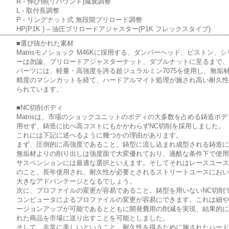
R - 伸び側(リバウンド)減衰調整
L - 取付長調整
P - リングナット式 無段階プリロード調整
HP(P1K ) – 油圧プリロードアジャスター(P1K フレックスタイプ)
■選び抜かれた素材
Matrisモノショック M46Kに採用する、ダンパーヘッド、ピストン、
ーは勿論、プリロードアジャスターナット、ダブルナットに至るまで
パーツには、軽量・高強度を誇る超ジュラルミン7075を使用し、無垢
精度のマシンカットを経て、ハードアルマイト処理が施され高い耐久
られています。
■NC切削ボディ
Matrisは、市場のショックユニットのボディの大多数を占める鋳造ボ
用せず、鋳造に比べ高コストにもかかわらずNC切削を採用しました。
これには下記に述べるように幾つかの理由があります。
まず、圧倒的に高強度であること。鋳型に流し込まれ成型される鋳造
無垢材よりの削り出しは強度面で大変優れており、過酷な条件下で使
サスペンションには最適な選択といえます。そしてそれはレースユー
のこと、長年使用され、耐久性が必要とされるストリートユースにお
大きなアドバンテージとなるでしょう。
次に、プロファイルの変更が容易であること。鋳型を用いないNC切削
コンピュータによるプロファイルの変更が容易にできます。これは細
ージョンアップが可能であるとともに開発費用の削減を実現、結果的
れた商品を市場に送り出すことを可能としました。
そして、非常に美しいということ。耐久性を得るために施されたハー