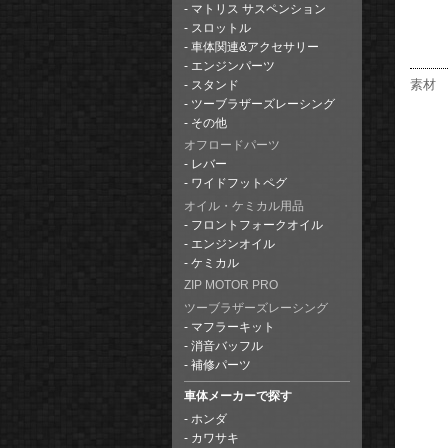
マトリス サスペンション
スロットル
車体関連&アクセサリー
エンジンパーツ
素材
スタンド
ツーブラザーズレーシング
その他
オフロードパーツ
レバー
ワイドフットペグ
オイル・ケミカル用品
フロントフォークオイル
エンジンオイル
ケミカル
ZIP MOTOR PRO
ツーブラザーズレーシング
マフラーキット
消音バッフル
補修パーツ
車体メーカーで探す
ホンダ
カワサキ