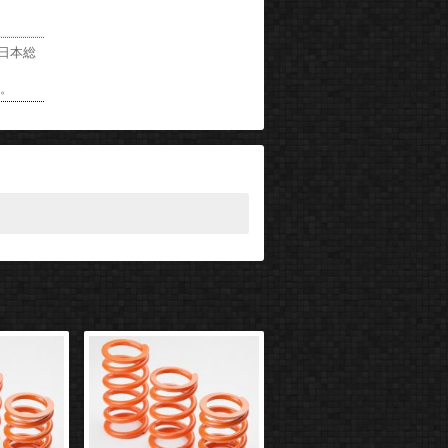
の日本総
い。