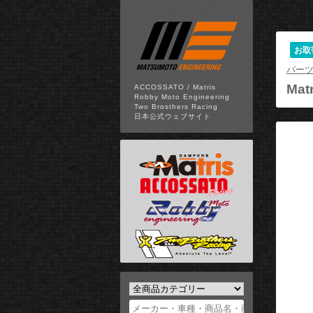
お取
パー
Matr
ACCOSSATO / Matris
Robby Moto Engineering
Two Brosthers Racing
日本公式ウェブサイト