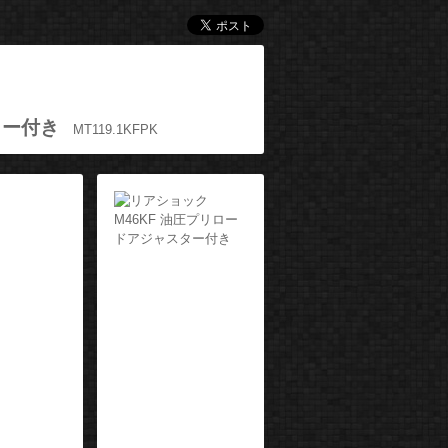
ター付き
MT119.1KFPK