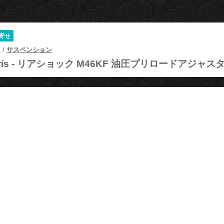
寄せ
ツ
/
サスペンション
is -
リアショック M46KF 油圧プリロードアジャス