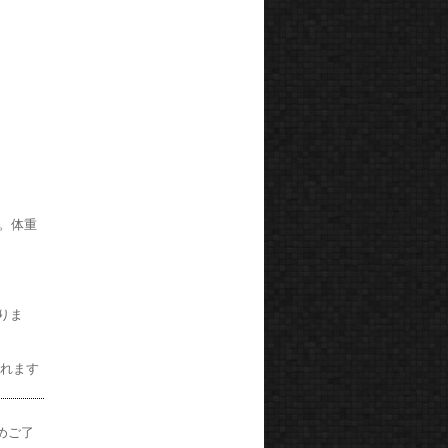
す。体重
りま
まれます
めご了