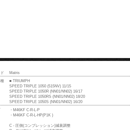
ンド
Matris
車種
■ TRIUMPH
SPEED TRIPLE 1050 (515NV) 11/15
SPEED TRIPLE 1050R (NN01/NN02) 16/17
SPEED TRIPLE 1050RS (NN01/NN02) 18/20
SPEED TRIPLE 1050S (NN01/NN02) 16/20
プ
・M46KF C-R-L-P
・M46KF C-R-L-HP(P1K )
C - 圧側(コンプレッション)減衰調整