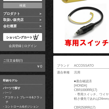
プロダクト
取扱い販売店
会社概要
ショッピングカート
会員登録
|
ログイン
ご注文金額(
0
)
ブランド
ACCOSSATO
￥0
適合車種
汎用
即納モデル
■適合確認済
[HONDA]
パーツで探す
CBR1000RR(17)
パーツ
・専用スイッチ、ワイヤ
アコサット ブレーキ&クラッ
軽さ優先であれば24m
チ
コントロール&ポジション
CBR250RR(17)