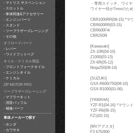
マトリス サスペンション
・専用スイッチ、ワイヤ
ワイヤー径が7mmのた
スロットル
車体関連&アクセサリー
CBR1000RR(08-1
エンジンパーツ
CBR600RR(03-15)
スタンド
CBR600F4i
ツーブラザーズレーシング
CBR250R
その他
オフロードパーツ
[Kawasaki]
レバー
ZX-10R(04-10)
ワイドフットペグ
Z1000(03-13)
オイル・ケミカル用品
ZX-6R(05-12)
フロントフォークオイル
Ninja250(08-14)
エンジンオイル
[SUZUKI]
ケミカル
GSX-R600/750(08-10)
ZIP MOTOR PRO
GSX-R1000(01-06)
ツーブラザーズレーシング
マフラーキット
[YAMAHA]
消音バッフル
YZF-R1(04-16) 
補修パーツ
YZF-R6(06-15)
FZ1(02-15)
車体メーカーで探す
ホンダ
[MVアグスタ]
カワサキ
F3 675/800