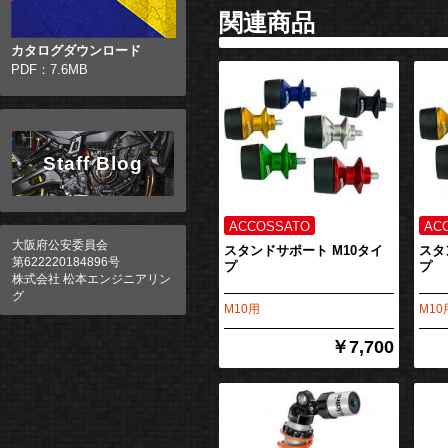
関連商品
カタログダウンロード
PDF：7.6MB
Staff Blog
大阪府公安委員会
スタンドサポート M10タイ
スタ
第622220184896号
プ
プ
株式会社 松本エンジニアリン
グ
M10用
M10
￥7,700