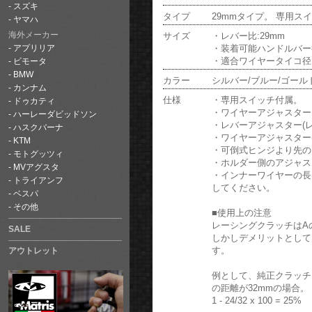
スズキ
タイプ
29mmタイプ。 専用
ヤマハ
サイズ
・レバー比:29mm
海外メーカー
・装着可能ハンドルバー径:
アプリリア
・適合ワイヤータイコ径:
ビモータ
BMW
カラー
シルバー/ブルー/ゴール
カンナム
仕様
・専用スイッチ付属。
ドゥカティ
・ワイヤーアジャスターカ
ハーレーダビッドソン
・レバーアジャスター(レ
ハスクバーナ
・ワイヤーアジャスター
KTM
・可倒式ヒンジより先の
モトグッツィ
・ホルダー側のアジャス
MVアグスタ
・インナーワイヤーの長
トライアンフ
してください。
ベスパ
その他
■使用上の注意
レーシングクラッチはA
SALE
しかしデメリットとして
す。
アウトレット
例として、純正クラッチ
の距離が32mmの場合。
1 - 24/32 x 100 = 25%