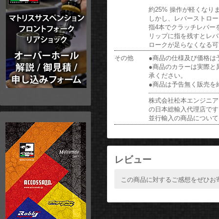
約25% 操作が軽くなり
しかし、レバーストロー
指4本でクラッチレバー
リップに指を残すとレバ
ロークが足らなくなる可
その他
●商品の仕様及び価格は
●商品のカラーは実際と
承ください。
●商品は予告無く販売を
株式会社松本エンジニア
の日本総輸入代理店です
並行輸入の商品について
レビュー
この商品に対するご感想をぜひお