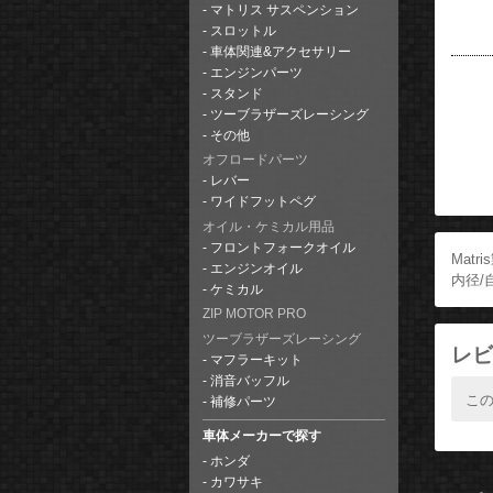
マトリス サスペンション
スロットル
車体関連&アクセサリー
エンジンパーツ
スタンド
ツーブラザーズレーシング
その他
オフロードパーツ
レバー
ワイドフットペグ
オイル・ケミカル用品
フロントフォークオイル
Mat
エンジンオイル
内径/
ケミカル
ZIP MOTOR PRO
ツーブラザーズレーシング
レビ
マフラーキット
消音バッフル
こ
補修パーツ
車体メーカーで探す
ホンダ
カワサキ