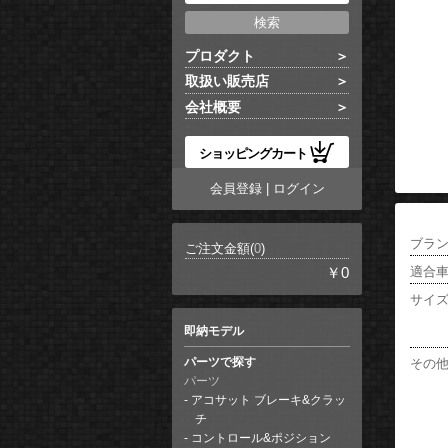
プロダクト
取扱い販売店
会社概要
ショッピングカート
会員登録
|
ログイン
ブラ
ご注文金額(
0
)
適合
￥0
サイ
即納モデル
その
パーツで探す
パーツ
アコサット ブレーキ&クラッ
チ
コントロール&ポジション