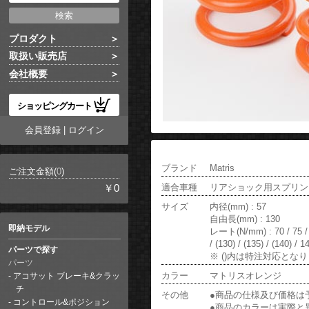
プロダクト
取扱い販売店
会社概要
ショッピングカート
会員登録
|
ログイン
ブランド
Matris
ご注文金額(
0
)
適合車種
リアショック用スプリング
￥0
サイズ
内径(mm) : 57
自由長(mm) : 130
即納モデル
レート(N/mm) : 70 / 75 / 80 
/ (130) / (135) / (140) / 1
パーツで探す
※ ()内は特注対応とな
パーツ
カラー
マトリスオレンジ
アコサット ブレーキ&クラッ
チ
その他
●商品の仕様及び価格は
コントロール&ポジション
●商品のカラーは実際と