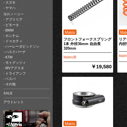
スズキ
ヤマハ
海外メーカー
アプリリア
ビモータ
BMW
カンナム
フロントフォークスプリング
リア
ドゥカティ
1本 外径36mm 自由長
内径
ハーレーダビッドソン
320mm
ハスクバーナ
Matr
Matris用
KTM
モトグッツィ
￥19,580
MVアグスタ
トライアンフ
ベスパ
その他
SALE
アウトレット