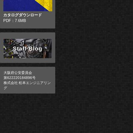
カタログダウンロード
PDF：7.6MB
Staff Blog
大阪府公安委員会
第622220184896号
株式会社 松本エンジニアリン
グ