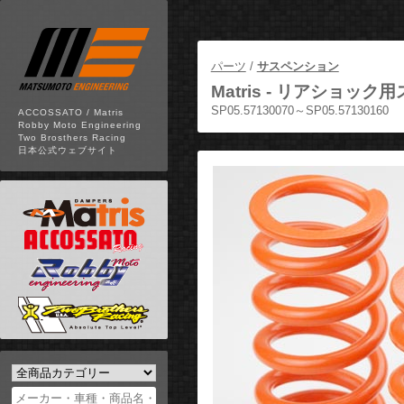
パーツ
/
サスペンション
Matris -
リアショック用ス
SP05.57130070～SP05.57130160
ACCOSSATO / Matris
Robby Moto Engineering
Two Brosthers Racing
日本公式ウェブサイト