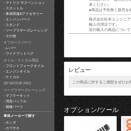
マトリス サスペンション
承ください。
スロットル
●商品は予告無く販売を
車体関連&アクセサリー
株式会社松本エンジニアリ
エンジンパーツ
輸入代理店です。
スタンド
並行輸入の商品について
ツーブラザーズレーシング
その他
オフロードパーツ
レバー
ワイドフットペグ
オイル・ケミカル用品
フロントフォークオイル
レビュー
エンジンオイル
ケミカル
この商品に対するご感想をぜひお
ZIP MOTOR PRO
ツーブラザーズレーシング
マフラーキット
消音バッフル
補修パーツ
オプション/ツール
車体メーカーで探す
ホンダ
カワサキ