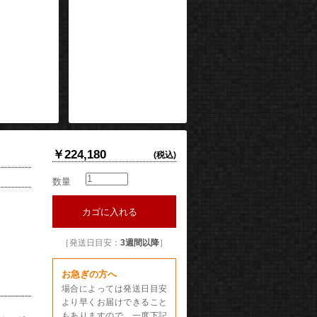
￥224,180
(税込)
数量
カゴに入れる
［発送日目安：
3週間以降
］
お急ぎの方へ
場合によっては発送日目安
より早くお届けできること
もありますので、一度下記