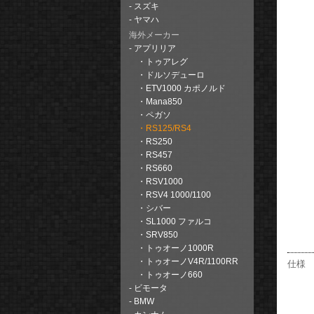
スズキ
ヤマハ
海外メーカー
アプリリア
トゥアレグ
ドルソデューロ
ETV1000 カポノルド
Mana850
ペガソ
RS125/RS4
RS250
RS457
RS660
RSV1000
RSV4 1000/1100
シバー
SL1000 ファルコ
SRV850
トゥオーノ1000R
トゥオーノV4R/1100RR
仕様
トゥオーノ660
ビモータ
BMW