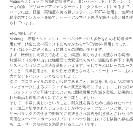
Matrisモノショック M46Kに採用する、ダンパーヘッド、ピストン、
ーは勿論、プリロードアジャスターナット、ダブルナットに至るまで
パーツには、軽量・高強度を誇る超ジュラルミン7075を使用し、無垢
精度のマシンカットを経て、ハードアルマイト処理が施され高い耐久
られています。
■NC切削ボディ
Matrisは、市場のショックユニットのボディの大多数を占める鋳造ボ
用せず、鋳造に比べ高コストにもかかわらずNC切削を採用しました。
これには下記に述べるように幾つかの理由があります。
まず、圧倒的に高強度であること。鋳型に流し込まれ成型される鋳造
無垢材よりの削り出しは強度面で大変優れており、過酷な条件下で使
サスペンションには最適な選択といえます。そしてそれはレースユー
のこと、長年使用され、耐久性が必要とされるストリートユースにお
大きなアドバンテージとなるでしょう。
次に、プロファイルの変更が容易であること。鋳型を用いないNC切削
コンピュータによるプロファイルの変更が容易にできます。これは細
ージョンアップが可能であるとともに開発費用の削減を実現、結果的
れた商品を市場に送り出すことを可能としました。
そして、非常に美しいということ。耐久性を得るために施されたハー
イト加工と切削されたジュラルミンが持つシャープなラインと艶。ナ
ザーバタンクの内側まで徹底的に肉抜きされ贅肉を削ぎ落とされたボ
高価なスーパースポーツのリプレイスパーツ群においても抜群の存在
ち、ユーザーの所有欲を満足させる仕上がりです。