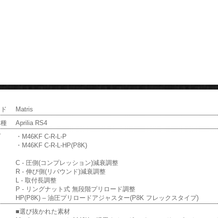
ンド
Matris
車種
Aprilia RS4
プ
・M46KF C-R-L-P
・M46KF C-R-L-HP(P8K)
C - 圧側(コンプレッション)減衰調整
R - 伸び側(リバウンド)減衰調整
L - 取付長調整
P - リングナット式 無段階プリロード調整
HP(P8K) – 油圧プリロードアジャスター(P8K フレックスタイプ)
■選び抜かれた素材