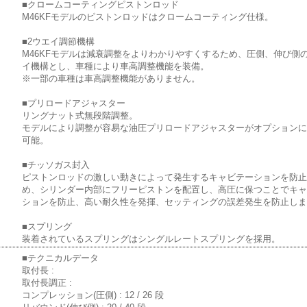
■クロームコーティングピストンロッド
M46KFモデルのピストンロッドはクロームコーティング仕様。
■2ウエイ調節機構
M46KFモデルは減衰調整をよりわかりやすくするため、圧側、伸び側の
イ機構とし、車種により車高調整機能を装備。
※一部の車種は車高調整機能がありません。
■プリロードアジャスター
リングナット式無段階調整。
モデルにより調整が容易な油圧プリロードアジャスターがオプション
可能。
■チッソガス封入
ピストンロッドの激しい動きによって発生するキャビテーションを防
め、シリンダー内部にフリーピストンを配置し、高圧に保つことでキ
ションを防止、高い耐久性を発揮、セッティングの誤差発生を防止し
■スプリング
装着されているスプリングはシングルレートスプリングを採用。
■テクニカルデータ
取付長 :
取付長調正 :
コンプレッション(圧側) : 12 / 26 段