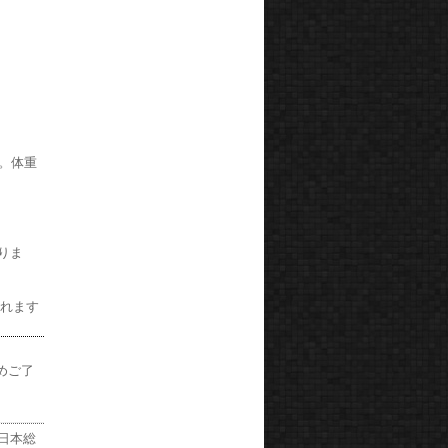
す。体重
りま
まれます
めご了
の日本総