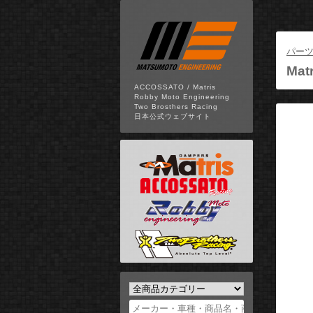
パー
Matr
ACCOSSATO / Matris
Robby Moto Engineering
Two Brosthers Racing
日本公式ウェブサイト