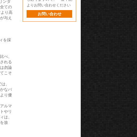
シリンダ
よりお問い合わせください
、全ての
材より高
お問い合わせ
性が与え
ディを採
に比べ、
用される
スは勿論
いてこそ
では、
やかなバ
により優
ドアルマ
ットやリ
ディは、
感を放