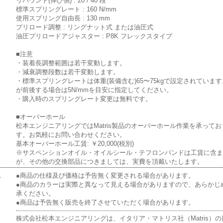
リバウンド(伸び側) : 20 / 40 段
標準スプリングレート : 160 N/mm
使用スプリング自由長 : 130 mm
プリロード調整 : リングナット式 または油圧式
油圧プリロードアジャスター : P8K フレックスタイプ
■注意
・装着長調整範囲は若干変動します。
・減衰調整段数は若干変動します。
・標準スプリングレートは体重(装備含む)65〜75kgで設定されていま
が前後する場合は5N/mmを目安に指定してください。
・購入時のスプリングレート変更は無料です。
■オーバーホール
松本エンジニアリングではMatris製品のオーバーホール作業を承ってお
す。お気軽にお問い合わせください。
基本オーバーホール工賃: ￥20,000(税別)
※サスペンションオイル・オイルシール・テフロンバンドは工賃に含
が、その他の交換部品につきましては、実費を頂戴いたします。
他
●商品の仕様及び価格は予告無く変更される場合があります。
●商品のカラーは実際と異なって見える場合がありますので、あらかじ
承ください。
●商品は予告無く販売を終了させていただく場合があります。
株式会社松本エンジニアリングは、イタリア・マトリス社（Matris）