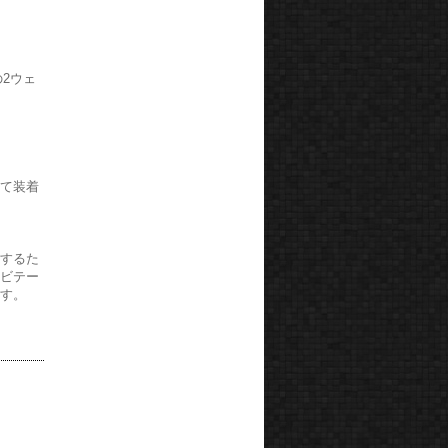
2ウェ
にて装着
止するた
ャビテー
ます。