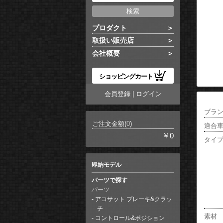
プロダクト
取扱い販売店
会社概要
ショッピングカート
会員登録
|
ログイン
ブラ
ご注文金額(
0
)
適合
￥0
タイ
即納モデル
パーツで探す
パーツ
アコサット ブレーキ&クラッ
チ
素材
コントロール&ポジション