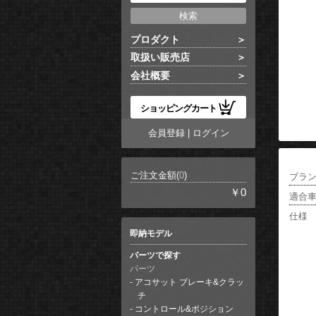
プロダクト
取扱い販売店
会社概要
ショッピングカート
会員登録
|
ログイン
ご注文金額(
0
)
ブラ
￥0
適合
仕様
即納モデル
パーツで探す
パーツ
アコサット ブレーキ&クラッ
チ
コントロール&ポジション