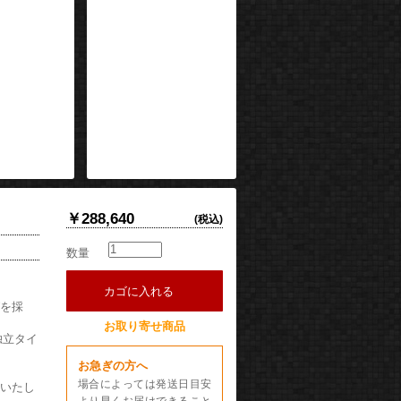
￥288,640
(税込)
数量
カゴに入れる
グを採
お取り寄せ商品
独立タイ
お急ぎの方へ
場合によっては発送日目安
更いたし