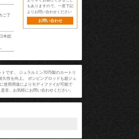
より早くお届けできること
もありますので、一度下記
よりお問い合わせください
めご了
お問い合わせ
の日本総
い。
ットです。 ジュラルミン7075製のカートリ
耐久性を向上。 ポンピングロッドも超ジュ
ーに使用用途によりモディファイが可能で
 是非、お気軽にお問い合わせください。