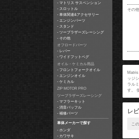
マトリス サスペンション
スロットル
その
車体関連&アクセサリー
エンジンパーツ
スタンド
ツーブラザーズレーシング
その他
オフロードパーツ
レバー
ワイドフットペグ
オイル・ケミカル用品
フロントフォークオイル
Mat
エンジンオイル
ッジ
ケミカル
ラル
ZIP MOTOR PRO
す。
ツーブラザーズレーシング
マフラーキット
消音バッフル
レビ
補修パーツ
車体メーカーで探す
こ
ホンダ
カワサキ