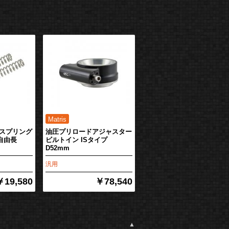
スプリング
油圧プリロードアジャスター
 自由長
ビルトイン ISタイプ
D52mm
汎用
￥19,580
￥78,540
▲