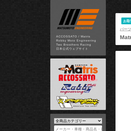
お取
パー
Matr
ACCOSSATO / Matris
Robby Moto Engineering
Two Brosthers Racing
日本公式ウェブサイト