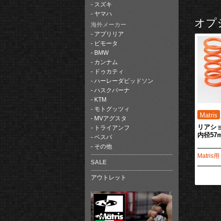
スズキ
ヤマハ
オプ
海外メーカー
アプリリア
ビモータ
BMW
カンナム
ドゥカティ
ハーレーダビッドソン
ハスクバーナ
KTM
モトグッツィ
MVアグスタ
リアシ
トライアンフ
内径57
ベスパ
その他
Matris用
SALE
アウトレット