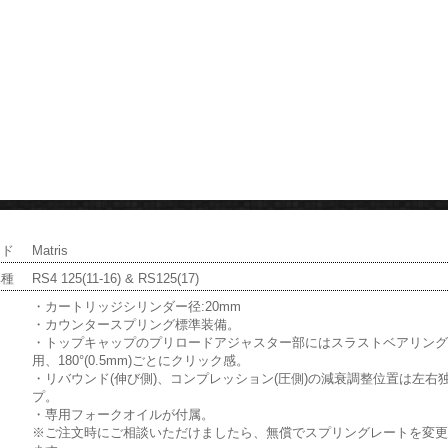
ンド
Matris
車種
RS4 125(11-16) & RS125(17)
・カートリッジシリンダー径:20mm
・カウンタースプリング標準装備。
・トップキャップのプリロードアジャスター部にはスラストベアリン
用、180°(0.5mm)ごとにクリック感。
・リバウンド(伸び側)、コンプレッション(圧側)の減衰調整位置は左右
プ。
・専用フォークオイルが付属。
※ご注文時にご相談いただけましたら、無償でスプリングレートを変