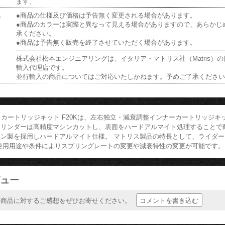
ます。
他
●商品の仕様及び価格は予告無く変更される場合があります。
●商品のカラーは実際と異なって見える場合がありますので、あらかじ
承ください。
●商品は予告無く販売を終了させていただく場合があります。
株式会社松本エンジニアリングは、イタリア・マトリス社（Matris）
輸入代理店です。
並行輸入の商品についてはご対応いたしかねます。予めご了承くださ
ris カートリッジキット F20Kは、左右独立・減衰調整インナーカートリッジキ
シリンダーは高精度マシンカットし、表面をハードアルマイト処理することで
ミン製を採用しハードアルマイト仕様。 マトリス製品の特長として、ライダ
 使用用途や条件によりスプリングレートの変更や減衰特性の変更が可能です。
ュー
コメントを書き込む
の商品に対するご感想をぜひお寄せください。