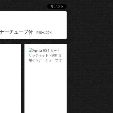
用インナーチューブ付
F20A120K