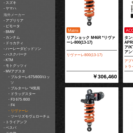
スズキ
ヤマハ
海外メーカー
アプリリア
ビモータ
BMW
リアショック M46R *リヴァ
タン
カンナム
ーレ800(13-17)
APR
ドゥカティ
ア/
ハーレーダビッドソン
アン
ハスクバーナ
リヴァーレ800(13-17)
KTM
アプリ
モトグッツィ
トラ
MVアグスタ
￥306,460
ブルターレ675/800/ロッ
ソ
ブルターレ *4気筒
ドラッグスター
F3 675 /800
F4
リヴァーレ
ツーリズモヴェローチェ
トライアンフ
ベスパ