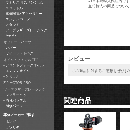
の日本総輸入代理店です
マトリス サスペンション
並行輸入の商品について
スロットル
車体関連&アクセサリー
エンジンパーツ
スタンド
ツーブラザーズレーシング
その他
オフロードパーツ
レバー
ワイドフットペグ
レビュー
オイル・ケミカル用品
フロントフォークオイル
この商品に対するご感想をぜひお
エンジンオイル
ケミカル
ZIP MOTOR PRO
ツーブラザーズレーシング
マフラーキット
関連商品
消音バッフル
補修パーツ
車体メーカーで探す
ホンダ
カワサキ