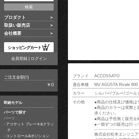
プロダクト
取扱い販売店
会社概要
ショッピングカート
会員登録
|
ログイン
ブランド
ACCOSSATO
ご注文金額(
0
)
￥0
適合車種
MV AGUSTA Rivale 800 
カラー
シルバー/ブルー/ゴール
その他
●商品の仕様及び価格は
即納モデル
●商品のカラーは実際と
パーツで探す
承ください。
●商品は予告無く販売を
パーツ
●一個ずつの販売は行っ
アコサット ブレーキ&クラッ
チ
株式会社松本エンジニア
コントロール&ポジション