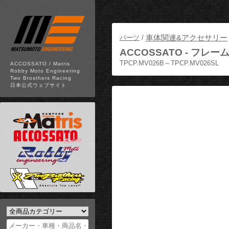
車体関連&アクセサリー
パーツ
/
ACCOSSATO -
フレーム
TPCP.MV026B～TPCP.MV026SL
ACCOSSATO / Matris
Robby Moto Engineering
Two Brosthers Racing
日本公式ウェブサイト