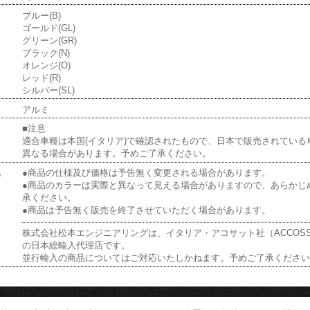
ー
ブルー(B)
ゴールド(GL)
グリーン(GR)
ブラック(N)
オレンジ(O)
レッド(R)
シルバー(SL)
アルミ
■注意
適合車種は本国(イタリア)で確認されたもので、日本で販売されている
異なる場合があります。予めご了承ください。
他
●商品の仕様及び価格は予告無く変更される場合があります。
●商品のカラーは実際と異なって見える場合がありますので、あらかじ
承ください。
●商品は予告無く販売を終了させていただく場合があります。
株式会社松本エンジニアリングは、イタリア・アコサット社（ACCOSS
の日本総輸入代理店です。
並行輸入の商品についてはご対応いたしかねます。予めご了承くださ