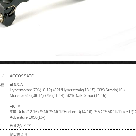
ンド
ACCOSSATO
車種
■DUCATI
Hypermotard 796(10-12) /821/Hyperstrada(13-15) /939/Strada(16-)
Monster 696(09-14) /796(11-14) /821/Dark/Stripe(14-16)
■KTM
690 Duke(12-16) /SMC/SMCR/Enduro R(14-16) /SMC/SMC-R/Duke R(12
Adventure 1050(16-)
プ
B012タイプ
ズ
約140ミリ