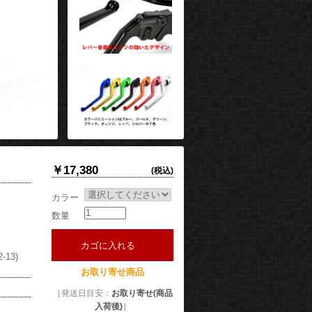
￥17,380
(税込)
カラー
数量
カゴに入れる
-13)
お取り寄せ商品
［発送日目安：
お取り寄せ(商品
入荷後)
］