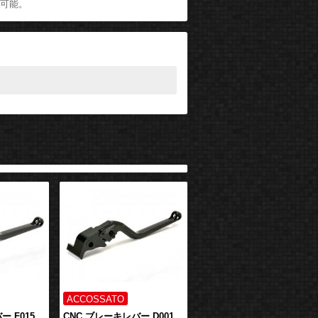
が可能。
ー F015
CNC ブレーキレバー D001