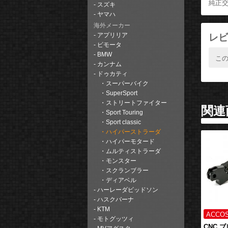
純正交
スズキ
ヤマハ
海外メーカー
レビ
アプリリア
ビモータ
BMW
こ
カンナム
ドゥカティ
スーパーバイク
SuperSport
ストリートファイター
関連
Sport Touring
Sport classic
ハイパーストラーダ
ハイパーモタード
ムルティストラーダ
モンスター
スクランブラー
ディアベル
ハーレーダビッドソン
ハスクバーナ
KTM
モトグッツィ
CNC 