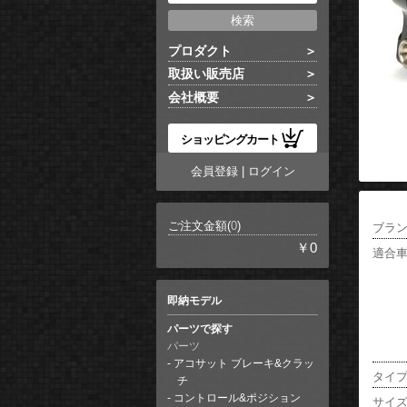
プロダクト
取扱い販売店
会社概要
ショッピングカート
会員登録
|
ログイン
ご注文金額(
0
)
ブラ
￥0
適合
即納モデル
パーツで探す
パーツ
アコサット ブレーキ&クラッ
タイ
チ
コントロール&ポジション
サイ