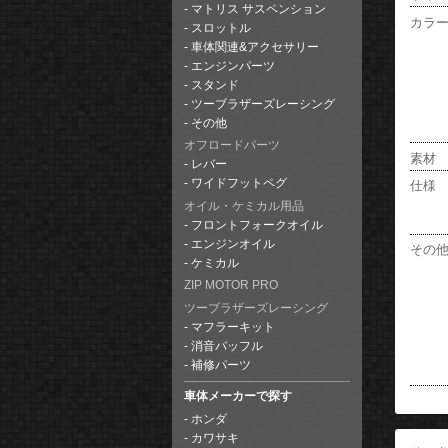
マトリス サスペンション
カラ
スロットル
車体関連&アクセサリー
エンジンパーツ
スタンド
ツーブラザーズレーシング
その他
オフロードパーツ
素材
レバー
ワイドフットペグ
仕様
オイル・ケミカル用品
フロントフォークオイル
エンジンオイル
その
ケミカル
ZIP MOTOR PRO
ツーブラザーズレーシング
マフラーキット
消音バッフル
補修パーツ
車体メーカーで探す
ホンダ
カワサキ