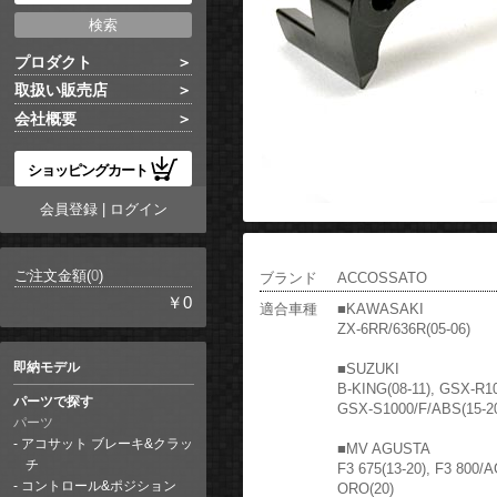
プロダクト
取扱い販売店
会社概要
ショッピングカート
会員登録
|
ログイン
ご注文金額(
0
)
ブランド
ACCOSSATO
￥0
適合車種
■KAWASAKI
ZX-6RR/636R(05-06)
即納モデル
■SUZUKI
B-KING(08-11), GSX-R10
パーツで探す
GSX-S1000/F/ABS(15-2
パーツ
アコサット ブレーキ&クラッ
■MV AGUSTA
チ
F3 675(13-20), F3 80
コントロール&ポジション
ORO(20)