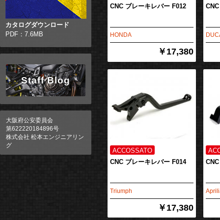
CNC ブレーキレバー F012
CNC
カタログダウンロード
PDF：7.6MB
HONDA
DUCA
￥17,380
Staff Blog
大阪府公安委員会
第622220184896号
株式会社 松本エンジニアリン
グ
CNC ブレーキレバー F014
CNC
Triumph
April
￥17,380