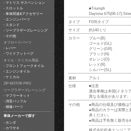
マトリス サスペンション
■Triumph
スロットル
Daytona 675(06-17),Stre
車体関連&アクセサリー
エンジンパーツ
タイプ
F035タイプ
スタンド
サイズ
約140ミリ
ツーブラザーズレーシング
その他
カラー
ブルー(B)
オフロードパーツ
ゴールド(GL)
レバー
グリーン(GR)
ブラック(N)
ワイドフットペグ
オレンジ(O)
オイル・ケミカル用品
レッド(R)
フロントフォークオイル
シルバー(SL)
エンジンオイル
ケミカル
素材
アルミ
ZIP MOTOR PRO
仕様
■注意
ツーブラザーズレーシング
適合車種は本国(イタリ
マフラーキット
異なる場合があります。
消音バッフル
その他
●商品の仕様及び価格は
補修パーツ
●商品のカラーは実際と
承ください。
車体メーカーで探す
●商品は予告無く販売を
ホンダ
カワサキ
株式会社松本エンジニア