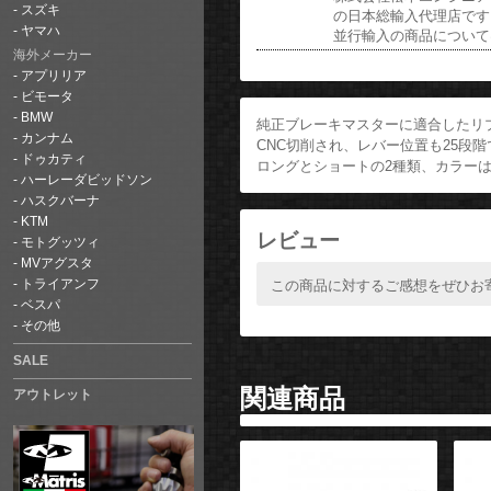
スズキ
の日本総輸入代理店です
ヤマハ
並行輸入の商品について
海外メーカー
アプリリア
ビモータ
BMW
純正ブレーキマスターに適合したリ
カンナム
CNC切削され、レバー位置も25段
ドゥカティ
ロングとショートの2種類、カラーは
ハーレーダビッドソン
ハスクバーナ
KTM
レビュー
モトグッツィ
MVアグスタ
この商品に対するご感想をぜひお
トライアンフ
ベスパ
その他
SALE
関連商品
アウトレット