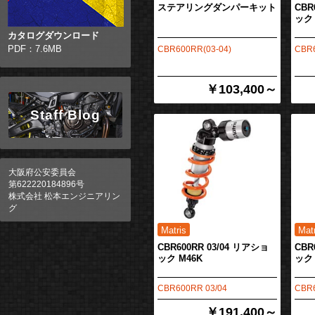
ステアリングダンパーキット
CBR
ック 
カタログダウンロード
PDF：7.6MB
CBR600RR(03-04)
CBR6
￥103,400～
Staff Blog
大阪府公安委員会
第622220184896号
株式会社 松本エンジニアリン
グ
CBR600RR 03/04 リアショ
CBR
ック M46K
ック 
CBR600RR 03/04
CBR6
￥191,400～