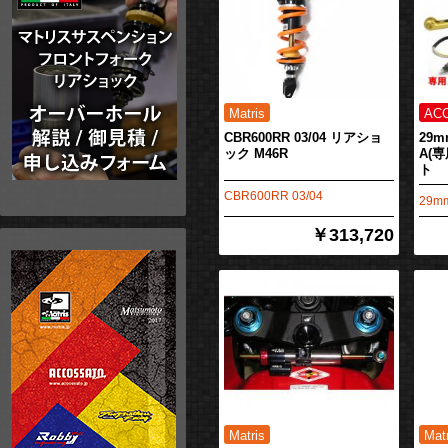
CBR600RR 03/04 リアショ
29
ック M46R
A(
ト
CBR600RR 03/04
29m
￥313,720