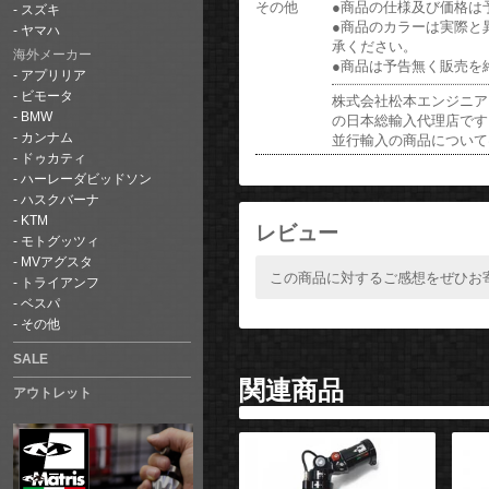
その他
●商品の仕様及び価格は
スズキ
●商品のカラーは実際と
ヤマハ
承ください。
海外メーカー
●商品は予告無く販売を
アプリリア
ビモータ
株式会社松本エンジニア
BMW
の日本総輸入代理店です
カンナム
並行輸入の商品について
ドゥカティ
ハーレーダビッドソン
ハスクバーナ
KTM
レビュー
モトグッツィ
MVアグスタ
この商品に対するご感想をぜひお
トライアンフ
ベスパ
その他
SALE
関連商品
アウトレット