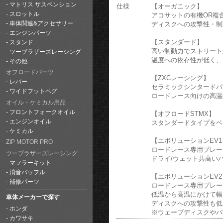
マトリス サスペンション
仕様
【オーガニック】
スロットル
アコサットの有機OR複
ディスクへの攻撃性・制
車体関連&アクセサリー
エンジンパーツ
【スタンダード】
スタンド
高い制動力でストリート
ツーブラザーズレーシング
温度への依存性が低く、
その他
オフロードパーツ
【ZXCレーシング】
レバー
セラミックシンタードパ
ワイドフットペグ
ロードレース向けの高温
オイル・ケミカル用品
フロントフォークオイル
【オフロードSTMX】
エンジンオイル
スタンダードタイプをベ
ケミカル
【エボリューションEV1
ZIP MOTOR PRO
ロードレース専用ブレー
ツーブラザーズレーシング
ドライ/ウェット共高い
マフラーキット
消音バッフル
【エボリューションEV2
補修パーツ
ロードレース専用ブレー
低温から高温にかけて幅
車体メーカーで探す
ディスクへの攻撃性も低
ホンダ
※ウェーブディスクやバ
カワサキ