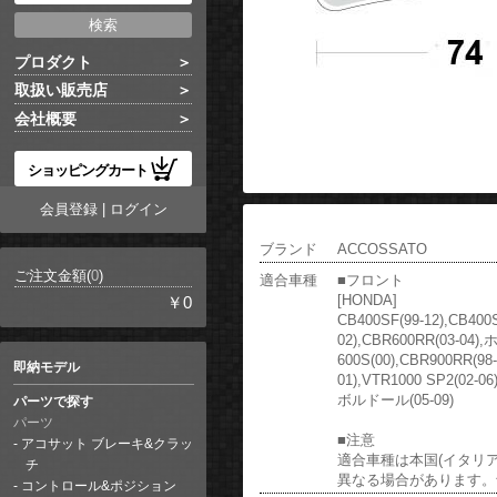
プロダクト
取扱い販売店
会社概要
ショッピングカート
会員登録
|
ログイン
ブランド
ACCOSSATO
ご注文金額(
0
)
適合車種
■フロント
[HONDA]
￥0
CB400SF(99-12),CB4
02),CBR600RR(03-04
600S(00),CBR900RR(98
即納モデル
01),VTR1000 SP2(02-0
ボルドール(05-09)
パーツで探す
パーツ
■注意
アコサット ブレーキ&クラッ
適合車種は本国(イタリ
チ
異なる場合があります。
コントロール&ポジション