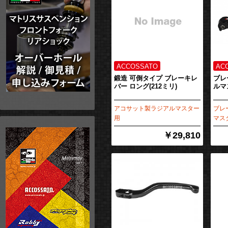
鍛造 可倒タイプ ブレーキレ
ブレ
バー ロング(212ミリ)
ルマ
アコサット製ラジアルマスター
ブレ
用
マス
￥29,810