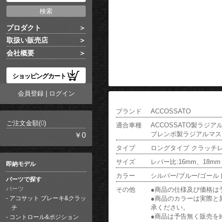
プロダクト
取扱い販売店
会社概要
ショッピングカート
会員登録
|
ログイン
ブランド
ACCOSSATO
ご注文金額(
0
)
適合車種
ACCOSSATO製ラジア
ブレンボ製ラジアルマスタ
￥0
タイプ
ロングタイプ クラッチ
サイズ
レバー比:16mm、18mm
即納モデル
カラー
シルバー/ブルー/ゴール
パーツで探す
その他
●商品の仕様及び価格は
パーツ
●商品のカラーは実際と
アコサット ブレーキ&クラッ
承ください。
チ
●商品は予告無く販売を
コントロール&ポジション