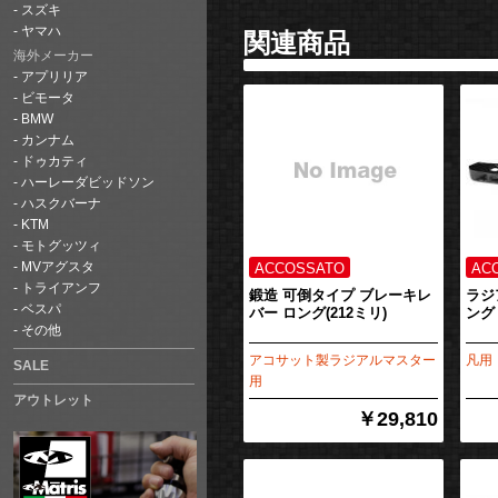
スズキ
ヤマハ
関連商品
海外メーカー
アプリリア
ビモータ
BMW
カンナム
ドゥカティ
ハーレーダビッドソン
ハスクバーナ
KTM
モトグッツィ
MVアグスタ
トライアンフ
鍛造 可倒タイプ ブレーキレ
ラジ
ベスパ
バー ロング(212ミリ)
ング
その他
アコサット製ラジアルマスター
凡用
SALE
用
アウトレット
￥29,810