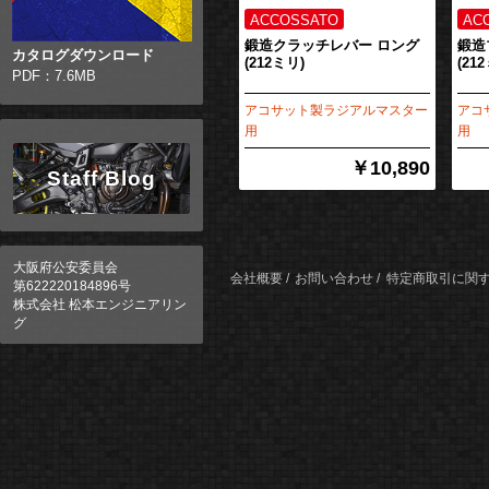
鍛造クラッチレバー ロング
鍛造
カタログダウンロード
(212ミリ)
(21
PDF：7.6MB
アコサット製ラジアルマスター
アコ
用
用
￥10,890
Staff Blog
大阪府公安委員会
会社概要
お問い合わせ
特定商取引に関
第622220184896号
株式会社 松本エンジニアリン
グ