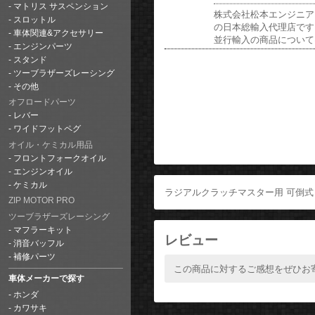
マトリス サスペンション
株式会社松本エンジニア
スロットル
の日本総輸入代理店です
車体関連&アクセサリー
並行輸入の商品について
エンジンパーツ
スタンド
ツーブラザーズレーシング
その他
オフロードパーツ
レバー
ワイドフットペグ
オイル・ケミカル用品
フロントフォークオイル
エンジンオイル
ケミカル
ラジアルクラッチマスター用 可倒式
ZIP MOTOR PRO
ツーブラザーズレーシング
マフラーキット
レビュー
消音バッフル
補修パーツ
この商品に対するご感想をぜひお
車体メーカーで探す
ホンダ
カワサキ