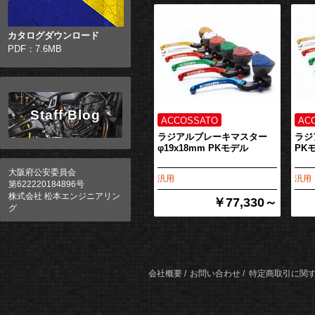
カタログダウンロード
PDF：7.6MB
Staff Blog
ラジアルブレーキマスター
ラジ
φ19x18mm PKモデル
PKモ
大阪府公安委員会
汎用
汎用
第622220184896号
株式会社 松本エンジニアリン
￥77,330～
グ
会社概要
お問い合わせ
特定商取引に関