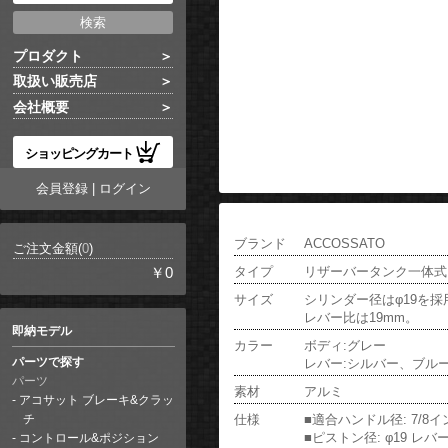
プロダクト
取扱い販売店
会社概要
ショッピングカート
会員登録
|
ログイン
ブランド
ACCOSSATO
ご注文金額(
0
)
タイプ
リザーバータンク一体式
￥0
サイズ
シリンダー径はφ19を採
レバー比は19mm。
即納モデル
カラー
ボディ:グレー
レバー:シルバー、ブル
パーツで探す
パーツ
素材
アルミ
アコサット ブレーキ&クラッ
仕様
■適合ハンドル径: 7/8イ
チ
■ピストン径: φ19 レバー
コントロール&ポジション