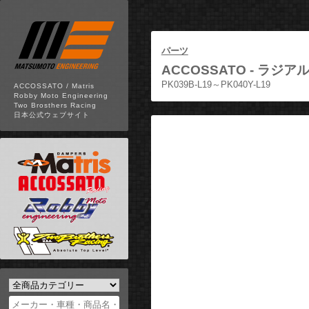
パーツ
ACCOSSATO -
ラジアル
PK039B-L19～PK040Y-L19
ACCOSSATO / Matris
Robby Moto Engineering
Two Brosthers Racing
日本公式ウェブサイト