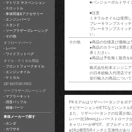
■バンジョーポルトサイズ: M
マトリス サスペンション
スロットル
■注意
車体関連&アクセサリー
ミネラルオイルは使用し
エンジンパーツ
ブレーキランプスイッチ
スタンド
ブレーキランプスイッチ
ツーブラザーズレーシング
い。
その他
その他
●商品の仕様及び価格は
オフロードパーツ
●商品のカラーは実際と
レバー
承ください。
ワイドフットペグ
●商品は予告無く販売を
オイル・ケミカル用品
フロントフォークオイル
株式会社松本エンジニア
エンジンオイル
の日本総輸入代理店です
ケミカル
並行輸入の商品について
ZIP MOTOR PRO
ツーブラザーズレーシング
マフラーキット
PKモデルはリザーバータンクをボ
消音バッフル
ナビゲーションやETCなどハンド
補修パーツ
また、リザーバータンクの位置が低
車体メーカーで探す
レバー比18mmはレバーストローク
ホンダ
キャリパーが4POT、ダブルディス
カワサキ
φ19は横型5/8インチと互換性があり