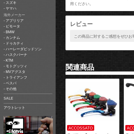
スズキ
用ください。
ヤマハ
海外メーカー
アプリリア
レビュー
ビモータ
BMW
この商品に対するご感想をぜひお
カンナム
ドゥカティ
ハーレーダビッドソン
ハスクバーナ
KTM
関連商品
モトグッツィ
MVアグスタ
トライアンフ
ベスパ
その他
SALE
アウトレット