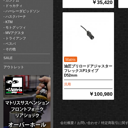
カンナム
￥35,420
ドゥカティ
ハーレーダビッドソン
ハスクバーナ
KTM
モトグッツィ
MVアグスタ
トライアンフ
ベスパ
その他
SALE
油圧プリロードアジャスター
アウトレット
フレックスP1タイプ
D52mm
汎用
￥100,980
会社概要
お問い合わせ
特定商取引に関