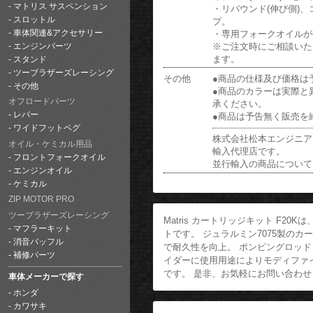
マトリス サスペンション
・リバウンド(伸び側)
スロットル
プ。
・専用フォークオイルが
車体関連&アクセサリー
※ご注文時にご相談いた
エンジンパーツ
ます。
スタンド
ツーブラザーズレーシング
その他
●商品の仕様及び価格は
その他
●商品のカラーは実際と
オフロードパーツ
承ください。
レバー
●商品は予告無く販売を
ワイドフットペグ
株式会社松本エンジニアリ
オイル・ケミカル用品
輸入代理店です。
フロントフォークオイル
並行輸入の商品について
エンジンオイル
ケミカル
ZIP MOTOR PRO
ツーブラザーズレーシング
Matris カートリッジキット F
マフラーキット
トです。 ジュラルミン7075製の
消音バッフル
で耐久性を向上。 ポンピングロッ
補修パーツ
イダーに使用用途によりモディファ
です。 是非、お気軽にお問い合わせ
車体メーカーで探す
ホンダ
カワサキ