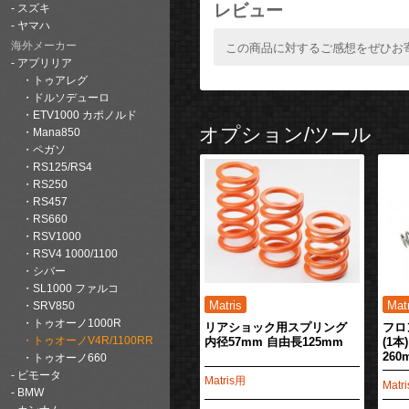
レビュー
スズキ
ヤマハ
海外メーカー
この商品に対するご感想をぜひお
アプリリア
トゥアレグ
ドルソデューロ
ETV1000 カポノルド
オプション/ツール
Mana850
ペガソ
RS125/RS4
RS250
RS457
RS660
RSV1000
RSV4 1000/1100
シバー
SL1000 ファルコ
SRV850
トゥオーノ1000R
リアショック用スプリング
フロ
内径57mm 自由長125mm
(1本
トゥオーノV4R/1100RR
260
トゥオーノ660
ビモータ
Matris用
Matr
BMW