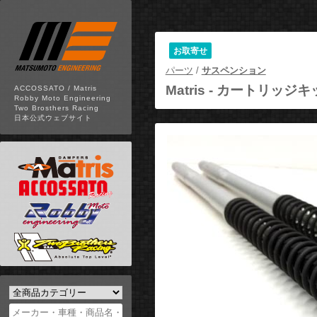
お取寄せ
パーツ
/
サスペンション
Matris -
カートリッジキッ
ACCOSSATO / Matris
Robby Moto Engineering
Two Brosthers Racing
日本公式ウェブサイト