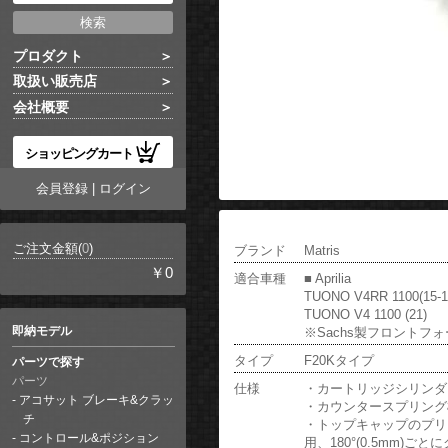
プロダクト
取扱い販売店
会社概要
ショッピングカート
会員登録
|
ログイン
ご注文金額(
0
)
ブランド
Matris
￥0
適合車種
■ Aprilia
TUONO V4RR 1100(15-1
TUONO V4 1100 (21)
即納モデル
※Sachs製フロントフ
タイプ
F20Kタイプ
パーツで探す
パーツ
仕様
・カートリッジシリンダー
アコサット ブレーキ&クラッ
・カウンタースプリング
チ
・トップキャップのプリ
コントロール&ポジション
用、180°(0.5mm)ご