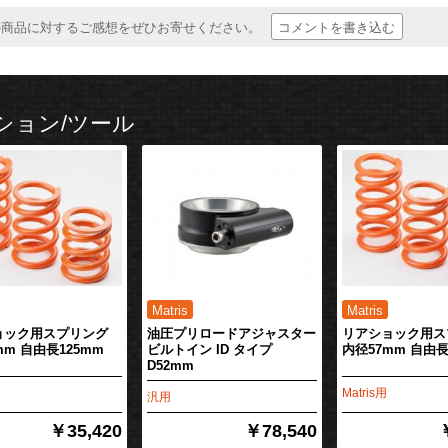
コメントを書き込む
の商品に対するご感想をぜひお寄せください。
ション/ツール
ョック用スプリング
油圧プリロードアジャスター
リアショック用ス
mm 自由長125mm
ビルトイン ID タイプ
内径57mm 自由長
D52mm
Matris用
汎用
￥35,420
￥78,540