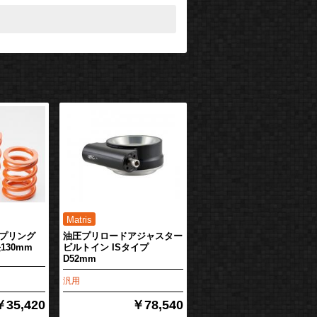
プリング
油圧プリロードアジャスター
130mm
ビルトイン ISタイプ
D52mm
汎用
￥35,420
￥78,540