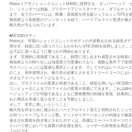
MatrisリアモノショックユニットM46Rに採用する、ダンパーヘッド、
ン、シリンダーは勿論、プリロードアジャスターナット、ダブルナッ
まで、全てのパーツには、軽量・高強度を誇る超ジュラルミン7075を
無垢材より高精度のマシンカットを経て、ハードアルマイト処理が施
耐久性が与えられています。
■NC切削ボディ
Matrisは、市場のショックユニットのボディの大多数を占める鋳造ボ
用せず、鋳造に比べ高コストにもかかわらずNC切削を採用しました。
は下記に述べるように幾つかの理由があります。
まず、圧倒的に高強度であること。鋳型に流し込まれ成型される鋳造
無垢材よりの削り出しは強度面で大変優れており、過酷な条件下で使
サスペンションには最適な選択といえます。そしてそれはレースユー
のこと、長年使用され、耐久性が必要とされるストリートユースにお
大きなアドバンテージとなるでしょう。
次に、プロファイルの変更が容易であること。鋳型を用いないNC切削
コンピュータによるプロファイルの変更が容易にできます。これは細
ージョンアップが可能であるとともに開発費用の削減を実現、結果的
れた商品を市場に送り出すことを可能としました。
そして、非常に美しいということ。
耐久性を得るために施されたハードアルマイト加工と切削されたジュ
が持つシャープなラインと艶。ナットやリザーバタンクの内側まで徹
抜きされ贅肉を削ぎ落とされたボディは、高価なスーパースポーツの
スパーツ群においても抜群の存在感を放ち、ユーザーの所有欲を満足
上がりです。