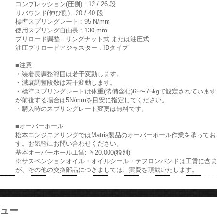
コンプレッション(圧側) : 12 / 26 段
リバウンド(伸び側) : 20 / 40 段
標準スプリングレート : 95 N/mm
使用スプリング自由長 : 130 mm
プリロード調整 : リングナット式 または油圧式
油圧プリロードアジャスター : IDタイプ
■注意
・装着長調整範囲は若干変動します。
・減衰調整段数は若干変動します。
・標準スプリングレートは体重(装備含む)65〜75kgで設定されていま
が前後する場合は5N/mmを目安に指定してください。
・購入時のスプリングレート変更は無料です。
■オーバーホール
松本エンジニアリングではMatris製品のオーバーホール作業を承ってお
す。お気軽にお問い合わせください。
基本オーバーホール工賃: ￥20,000(税別)
※サスペンションオイル・オイルシール・テフロンバンドは工賃に含
が、その他の交換部品につきましては、実費を頂戴いたします。
ュー