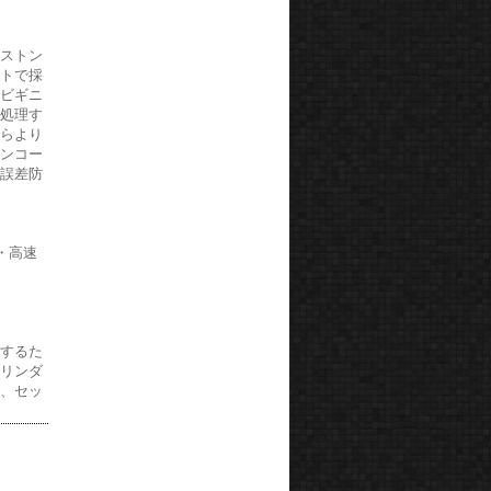
ピストン
ットで採
、ビギニ
く処理す
からより
タンコー
の誤差防
・高速
止するた
シリンダ
揮、セッ