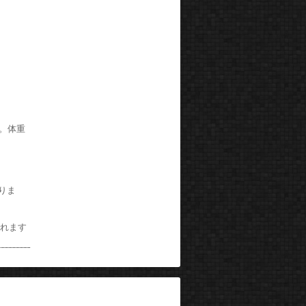
す。体重
りま
まれます