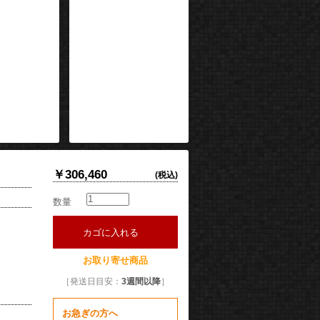
￥306,460
(税込)
数量
カゴに入れる
お取り寄せ商品
［発送日目安：
3週間以降
］
お急ぎの方へ