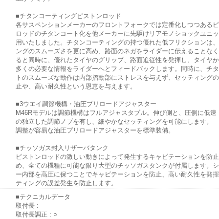
■チタンコーティングピストンロッド
各サスペンションメーカーのフロントフォークでは定番化しつつある
ロッドのチタンコート化を他メーカーに先駆けリアモノショックユニ
用いたしました。チタンコーティングの持つ優れた低フリクションは
ングのスムーズさを更に高め、路面のネガをライダーに伝えることな
ると同時に、優れたタイヤのグリップ、路面追従性を発揮し、タイヤ
多くの必要な情報をライダーへとフィードバックします。同時に、チ
トのスムーズな動作は内部摺動部にストレスを与えず、セッティング
止や、高い耐久性という恩恵を与えます。
■3ウエイ調節機構・油圧プリロードアジャスター
M46Rモデルは調節機構はフルアジャスタブル。伸び側と、圧側に低速
の独立した調節ノブを有し、細やかなセッティングを可能にします。
調整が容易な油圧プリロードアジャスターを標準装備。
■チッソガス封入リザーバタンク
ピストンロッドの激しい動きによって発生するキャビテーションを防
め、全ての機種に可能な限り大型のチッソガスタンクが付属します。
ー内部を高圧に保つことでキャビテーションを防止、高い耐久性を発
ティングの誤差発生を防止します。
■テクニカルデータ
取付長 :
取付長調正 : ○