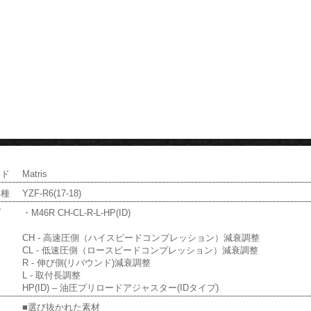
ンド
Matris
車種
YZF-R6(17-18)
プ
・M46R CH-CL-R-L-HP(ID)
CH - 高速圧側（ハイスピードコンプレッション）減衰調整
CL - 低速圧側（ロースピードコンプレッション）減衰調整
R - 伸び側(リバウンド)減衰調整
L - 取付長調整
HP(ID) – 油圧プリロードアジャスター(IDタイプ)
■選び抜かれた素材