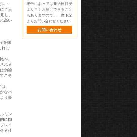
ピスト
場合によっては発送日目安
トに至る
より早くお届けできること
使用し、
もありますので、一度下記
され高い
よりお問い合わせください
お問い合わせ
ディを採
これに
に比べ、
用される
スは勿論
いてこそ
では、
やかなバ
により優
ラルミン
底的に肉
リプレイ
させる仕