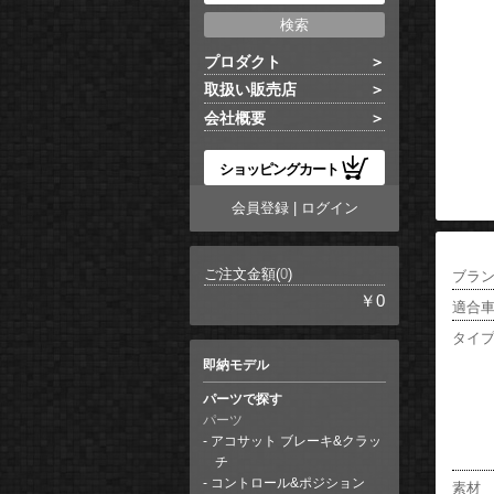
プロダクト
取扱い販売店
会社概要
ショッピングカート
会員登録
|
ログイン
ご注文金額(
0
)
ブラ
￥0
適合
タイ
即納モデル
パーツで探す
パーツ
アコサット ブレーキ&クラッ
チ
コントロール&ポジション
素材