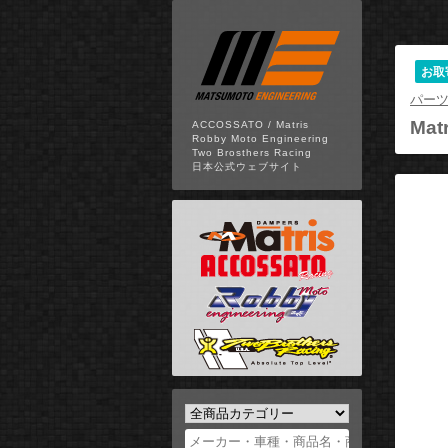
お取
パー
Matr
ACCOSSATO / Matris
Robby Moto Engineering
Two Brosthers Racing
日本公式ウェブサイト