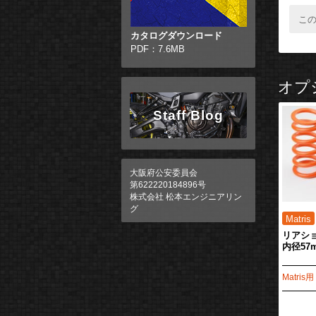
こ
カタログダウンロード
PDF：7.6MB
オプ
Staff Blog
大阪府公安委員会
第622220184896号
株式会社 松本エンジニアリン
グ
リアシ
内径57
Matris用