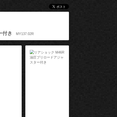
ー付き
MY137.02R