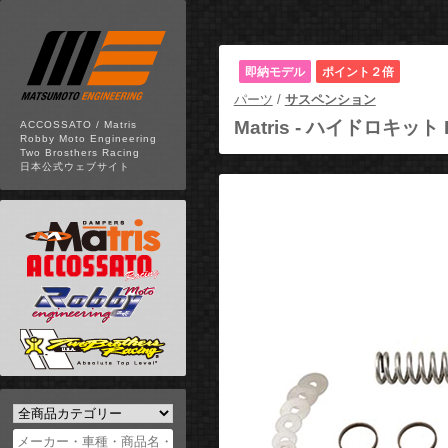
即納モデル
ポイント２倍
パーツ
/
サスペンション
Matris -
ハイドロキット F
ACCOSSATO / Matris
Robby Moto Engineering
Two Brosthers Racing
日本公式ウェブサイト