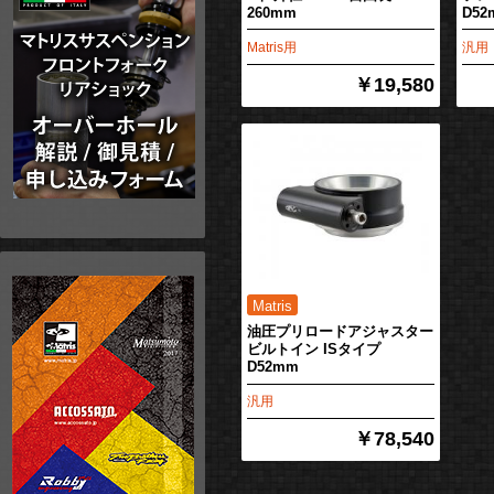
260mm
D52
Matris用
汎用
￥19,580
油圧プリロードアジャスター
ビルトイン ISタイプ
D52mm
汎用
￥78,540