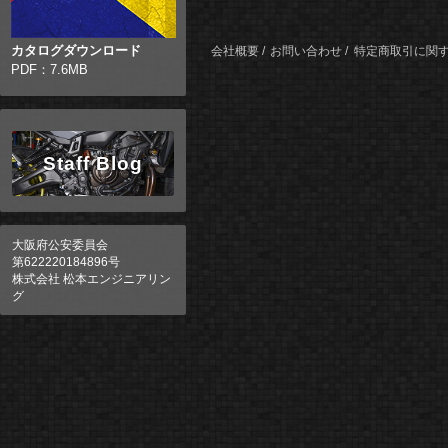
カタログダウンロード
会社概要
お問い合わせ
特定商取引に関
PDF：7.6MB
Staff Blog
大阪府公安委員会
第622220184896号
株式会社 松本エンジニアリン
グ