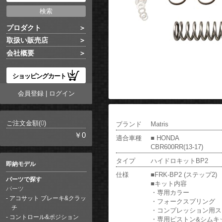
プロダクト
取扱い販売店
会社概要
ショッピングカート
会員登録
|
ログイン
ご注文金額(
0
)
ブランド
Matris
￥0
適合車種
■ HONDA
CBR600RR(13-17)
タイプ
ハイドロキットBP2
即納モデル
仕様
■FRK-BP2 (ステップ2)
パーツで探す
■キット内容
パーツ
・専用カラー
アコサット ブレーキ&クラッ
・フォークスプリング
チ
・コンプレッション用ス
コントロール&ポジション
・専用ピストン&シムキ