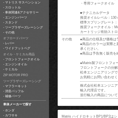
マトリス サスペンション
・専用フォークオイル
スロットル
■テクニカルデータ
車体関連&アクセサリー
推奨オイルレベル：130 
エンジンパーツ
標準スプリングレート：10
スタンド
推奨フォークオイル：Mot
ツーブラザーズレーシング
カートリッジ有効ストロ
その他
オフロードパーツ
その他
●商品の仕様及び価格は
レバー
●商品のカラーは実際と
承ください。
ワイドフットペグ
●商品は予告無く販売を
オイル・ケミカル用品
フロントフォークオイル
●Matris製フロント
エンジンオイル
フロントフォークの分解
ケミカル
松本エンジニアリングで
ZIP MOTOR PRO
お気軽にお問い合わせく
ツーブラザーズレーシング
株式会社松本エンジニアリ
マフラーキット
輸入代理店です。
消音バッフル
並行輸入の商品について
補修パーツ
車体メーカーで探す
ホンダ
カワサキ
Matris ハイドロキットBP1/