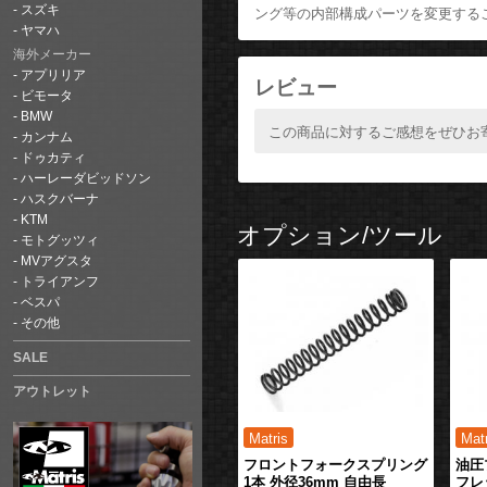
スズキ
ング等の内部構成パーツを変更する
ヤマハ
海外メーカー
アプリリア
レビュー
ビモータ
BMW
この商品に対するご感想をぜひお
カンナム
ドゥカティ
ハーレーダビッドソン
ハスクバーナ
KTM
オプション/ツール
モトグッツィ
MVアグスタ
トライアンフ
ベスパ
その他
SALE
アウトレット
フロントフォークスプリング
油圧
1本 外径36mm 自由長
フレ