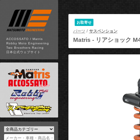
お取寄せ
パーツ
/
サスペンション
Matris -
リアショック M
ACCOSSATO / Matris
Robby Moto Engineering
Two Brosthers Racing
日本公式ウェブサイト