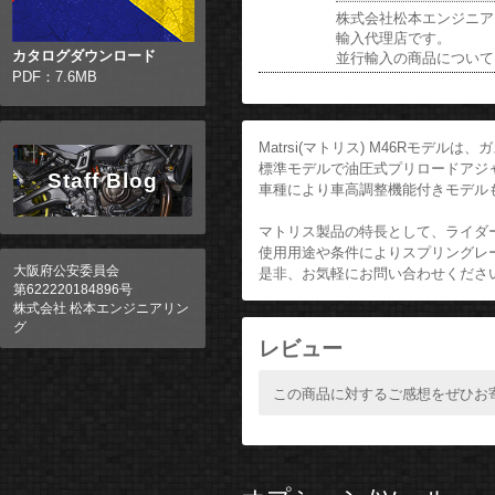
株式会社松本エンジニアリ
輸入代理店です。
カタログダウンロード
並行輸入の商品について
PDF：7.6MB
Matrsi(マトリス) M46Rモデ
標準モデルで油圧式プリロードアジ
Staff Blog
車種により車高調整機能付きモデル
マトリス製品の特長として、ライダ
使用用途や条件によりスプリングレ
大阪府公安委員会
是非、お気軽にお問い合わせくださ
第622220184896号
株式会社 松本エンジニアリン
グ
レビュー
この商品に対するご感想をぜひお