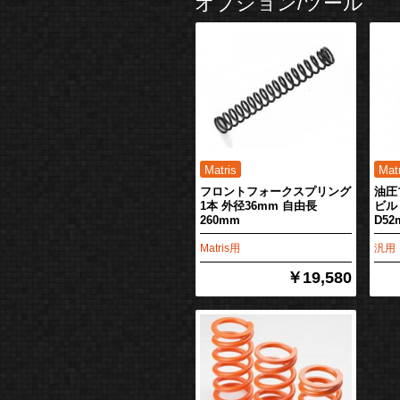
オプション/ツール
フロントフォークスプリング
油圧
1本 外径36mm 自由長
ビル
260mm
D52
Matris用
汎用
￥19,580