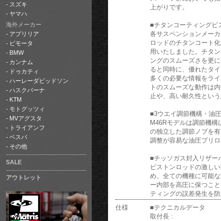
スズキ
上がりです。
ヤマハ
■チタンコーティングピ
海外メーカー
各サスペンションメーカ
アプリリア
ロッドのチタンコート化
ビモータ
用いたしました。チタン
BMW
ングのスムーズさを更に
カンナム
ると同時に、優れたタイ
ドゥカティ
多くの必要な情報をライ
ハーレーダビッドソン
トのスムーズな動作は内
ハスクバーナ
止や、高い耐久性という
KTM
モトグッツィ
■3ウエイ調節機構・油
MVアグスタ
M46Rモデルは調節機
トライアンフ
の独立した調節ノブを有
ベスパ
調整が容易な油圧プリロ
その他
■チッソガス封入リザー
SALE
ピストンロッドの激しい
め、全ての機種に可能な
アウトレット
ー内部を高圧に保つこと
ティングの誤差発生を防
仕様
■テクニカルデータ
取付長 :