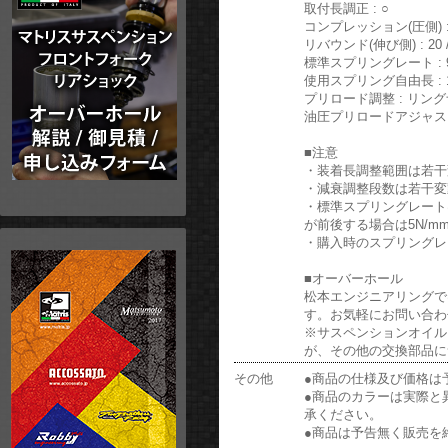
取付長調正 : ○
コンプレッション(圧側) : 1
リバウンド(伸び側) : 20 /
標準スプリングレート : 9
使用スプリング自由長 : 1
プリロード調整 : リン
油圧プリロードアジャスター
■注意
・装着長調整範囲は若干
・減衰調整段数は若干変
・標準スプリングレートは
が前後する場合は5N/
・購入時のスプリングレ
■オーバーホール
松本エンジニアリングでは
す。お気軽にお問い合わ
※サスペンションオイル
が、その他の交換部品に
その他
●商品の仕様及び価格は
●商品のカラーは実際と
承ください。
●商品は予告無く販売を