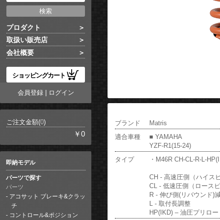
プロダクト
取扱い販売店
会社概要
ショッピングカート
会員登録
|
ログイン
ご注文金額(
0
)
ブランド
Matris
￥0
適合車種
■ YAMAHA
YZF-R1(15-24)
タイプ
・M46R CH-CL-R-L-HP(I
即納モデル
CH - 高速圧側（ハイ
パーツで探す
CL - 低速圧側（ロー
パーツ
R - 伸び側(リバウンド)
アコサット ブレーキ&クラッ
L - 取付長調整
チ
HP(IKD) – 油圧プリ
コントロール&ポジション