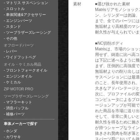
マトリス サスペンション
素材
■選び抜かれた素材
スロットル
Matrisリアモノショ
ン、シリンダーは勿論、
車体関連&アクセサリー
まで、全てのパーツには
エンジンパーツ
無垢材より高精度のマシ
スタンド
耐久性が与えられていま
ツーブラザーズレーシング
その他
■NC切削ボディ
オフロードパーツ
Matrisは、市場のシ
レバー
用せず、鋳造に比べ高コ
ワイドフットペグ
は下記に述べるように幾
オイル・ケミカル用品
まず、圧倒的に高強度で
フロントフォークオイル
無垢材よりの削り出しは
エンジンオイル
サスペンションには最適
のこと、長年使用され、
ケミカル
大きなアドバンテージと
ZIP MOTOR PRO
次に、プロファイルの変
ツーブラザーズレーシング
コンピュータによるプロ
マフラーキット
ージョンアップが可能で
消音バッフル
れた商品を市場に送り出
補修パーツ
そして、非常に美しいと
耐久性を得るために施さ
車体メーカーで探す
が持つシャープなライン
ホンダ
抜きされ贅肉を削ぎ落と
カワサキ
スパーツ群においても抜