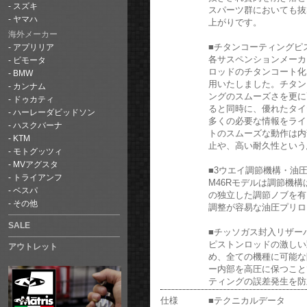
スズキ
スパーツ群においても抜
ヤマハ
上がりです。
海外メーカー
■チタンコーティングピ
アプリリア
各サスペンションメーカ
ビモータ
ロッドのチタンコート化
BMW
用いたしました。チタン
カンナム
ングのスムーズさを更に
ドゥカティ
ると同時に、優れたタイ
ハーレーダビッドソン
多くの必要な情報をライ
ハスクバーナ
トのスムーズな動作は内
KTM
止や、高い耐久性という
モトグッツィ
MVアグスタ
■3ウエイ調節機構・油
トライアンフ
M46Rモデルは調節機
ベスパ
の独立した調節ノブを有
その他
調整が容易な油圧プリロ
SALE
■チッソガス封入リザー
ピストンロッドの激しい
アウトレット
め、全ての機種に可能な
ー内部を高圧に保つこと
ティングの誤差発生を防
仕様
■テクニカルデータ