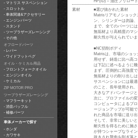
HP(ID) – 油圧プリロ
マトリス サスペンション
スロットル
素材
■選び抜かれた素材
Matrisリアモノショ
車体関連&アクセサリー
ン、シリンダーは勿論、
エンジンパーツ
まで、全てのパーツには
スタンド
無垢材より高精度のマシ
ツーブラザーズレーシング
耐久性が与えられていま
その他
オフロードパーツ
■NC切削ボディ
レバー
Matrisは、市場のシ
ワイドフットペグ
用せず、鋳造に比べ高コ
オイル・ケミカル用品
は下記に述べるように幾
フロントフォークオイル
まず、圧倒的に高強度で
エンジンオイル
無垢材よりの削り出しは
サスペンションには最適
ケミカル
のこと、長年使用され、
ZIP MOTOR PRO
大きなアドバンテージと
ツーブラザーズレーシング
次に、プロファイルの変
マフラーキット
コンピュータによるプロ
消音バッフル
ージョンアップが可能で
補修パーツ
れた商品を市場に送り出
そして、非常に美しいと
車体メーカーで探す
耐久性を得るために施さ
ホンダ
が持つシャープなライン
カワサキ
抜きされ贅肉を削ぎ落と