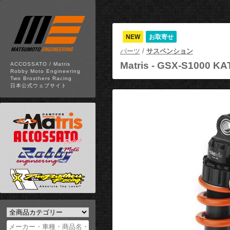
NEW
お取寄せ
パーツ
/
サスペンション
Matris -
GSX-S1000 K
ACCOSSATO / Matris
Robby Moto Engineering
Two Brosthers Racing
日本公式ウェブサイト