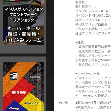
取付長 :
取付長調正 : ○
コンプレッション(圧側) : 1
リバウンド(伸び側) : 20 /
標準スプリングレート : 1
使用スプリング自由長 : 1
プリロード調整 : リン
油圧プリロードアジャスタ
■注意
・装着長調整範囲は若干
・減衰調整段数は若干変
・標準スプリングレートは
が前後する場合は5N/
・購入時のスプリングレ
■オーバーホール
松本エンジニアリングでは
す。お気軽にお問い合わ
基本オーバーホール工賃: ￥
※サスペンションオイル
が、その他の交換部品に
その他
●商品の仕様及び価格は
●商品のカラーは実際と