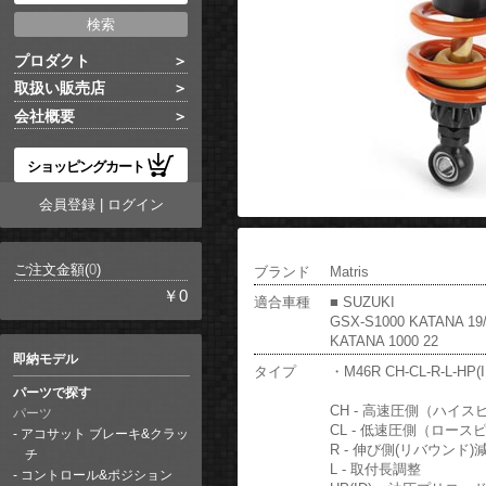
プロダクト
取扱い販売店
会社概要
ショッピングカート
会員登録
|
ログイン
ご注文金額(
0
)
ブランド
Matris
￥0
適合車種
■ SUZUKI
GSX-S1000 KATANA 19
KATANA 1000 22
即納モデル
タイプ
・M46R CH-CL-R-L-HP(I
パーツで探す
CH - 高速圧側（ハイ
パーツ
CL - 低速圧側（ロー
アコサット ブレーキ&クラッ
R - 伸び側(リバウンド)
チ
L - 取付長調整
コントロール&ポジション