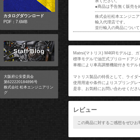
承ください。
●商品は予告無く販売を
カタログダウンロード
株式会社松本エンジニアリ
PDF：7.6MB
輸入代理店です。
並行輸入の商品について
Staff Blog
Matrsi(マトリス) M46Rモデ
標準モデルで油圧式プリロードアジ
車種により車高調整機能付きモデル
マトリス製品の特長として、ライダ
大阪府公安委員会
第622220184896号
使用用途や条件によりスプリングレ
株式会社 松本エンジニアリン
是非、お気軽にお問い合わせくださ
グ
レビュー
この商品に対するご感想をぜひお