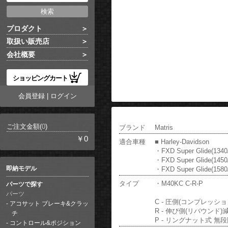
プロダクト
取扱い販売店
会社概要
ショッピングカート
会員登録
|
ログイン
ご注文金額(
0
)
ブランド
Matris
￥0
適合車種
■ Harley-Davidson
・FXD Super Glide(1340
・FXD Super Glide(1450
即納モデル
・FXD Super Glide(1580
タイプ
・M40KC C-R-P
パーツで探す
パーツ
C - 圧側(コンプレッシ
アコサット ブレーキ&クラッ
R - 伸び側(リバウンド)
チ
P - リングナット式 
コントロール&ポジション