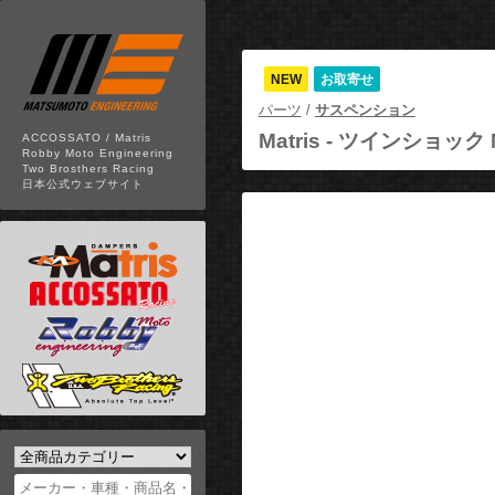
NEW
お取寄せ
パーツ
/
サスペンション
Matris -
ツインショック M4
ACCOSSATO / Matris
Robby Moto Engineering
Two Brosthers Racing
日本公式ウェブサイト