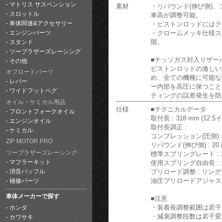
マトリス サスペンション
素材
・リバウンド(伸び側)
スロットル
車高が調整可能。
・ピストンロッドにはク
車体関連&アクセサリー
・クロームメッキ仕様ス
エンジンパーツ
階。
スタンド
ツーブラザーズレーシング
■チッソガス封入リザー
その他
ピストンロッドの激しい
オフロードパーツ
め、全ての機種に可能な
レバー
ー内部を高圧に保つこと
ワイドフットペグ
ティングの誤差発生を防
オイル・ケミカル用品
仕様
■テクニカルデータ
フロントフォークオイル
取付長 : 318 mm (12.5
エンジンオイル
取付長調正 :
ケミカル
コンプレッション(圧側) : 1
ZIP MOTOR PRO
リバウンド(伸び側) : 20 /
ツーブラザーズレーシング
標準スプリングレート : 3
使用スプリング自由長 : 1
マフラーキット
プリロード調整 : リン
消音バッフル
油圧プリロードアジャスタ
補修パーツ
車体メーカーで探す
■注意
・装着長調整範囲は若干
ホンダ
・減衰調整段数は若干変
カワサキ