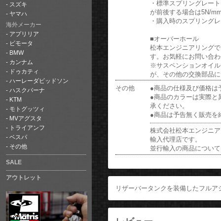
・標準スプリングレートは
スズキ
が前後する場合は5N/
ヤマハ
・購入時のスプリングレ
海外メーカー
アプリリア
■オーバーホール
ビモータ
松本エンジニアリングでは
BMW
す。お気軽にお問い合わ
カンナム
※サスペンションオイル
ドゥカティ
が、その他の交換部品に
ハーレーダビッドソン
その他
●商品の仕様及び価格は
ハスクバーナ
●商品のカラーは実際と
KTM
承ください。
モトグッツィ
●商品は予告無く販売を
MVアグスタ
トライアンフ
株式会社松本エンジニアリ
ベスパ
輸入代理店です。
その他
並行輸入の商品について
SALE
アウトレット
リザーバータンクを装備したフルア