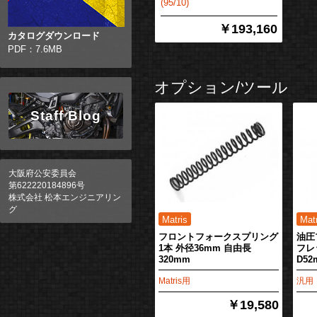
(95/10)
￥193,160
カタログダウンロード
PDF：7.6MB
オプション/ツール
Staff Blog
大阪府公安委員会
第622220184896号
株式会社 松本エンジニアリン
グ
フロントフォークスプリング
油圧
1本 外径36mm 自由長
フレ
320mm
D52
Matris用
汎用
￥19,580