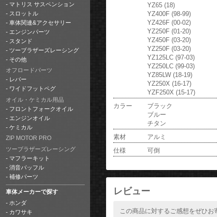
YZ65 (18)
マトリス サスペンション
YZ400F (98-99)
スロットル
YZ426F (00-02)
車体関連&アクセサリー
YZ250F (01-20)
エンジンパーツ
YZ450F (03-20)
スタンド
YZ250F (03-20)
ツーブラザーズレーシング
YZ125LC (97-03)
その他
YZ250LC (99-03)
オフロードパーツ
YZ85LW (18-19)
レバー
YZ250X (16-17)
ワイドフットペグ
YZF250X (15-17)
オイル・ケミカル用品
カラー
ブラック
フロントフォークオイル
ブルー
エンジンオイル
チタン
ケミカル
素材
アルミ
ZIP MOTOR PRO
ツーブラザーズレーシング
仕様
可倒
マフラーキット
消音バッフル
補修パーツ
レビュー
車体メーカーで探す
ホンダ
この商品に対するご感想をぜひお
カワサキ