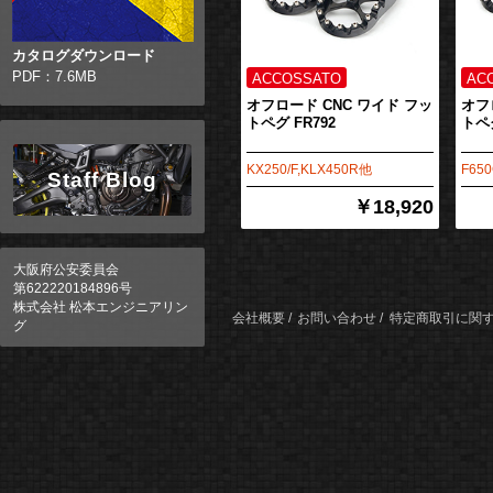
カタログダウンロード
PDF：7.6MB
オフロード CNC ワイド フッ
オフ
トペグ FR792
トペグ
KX250/F,KLX450R他
F650
Staff Blog
￥18,920
大阪府公安委員会
第622220184896号
株式会社 松本エンジニアリン
会社概要
お問い合わせ
特定商取引に関
グ