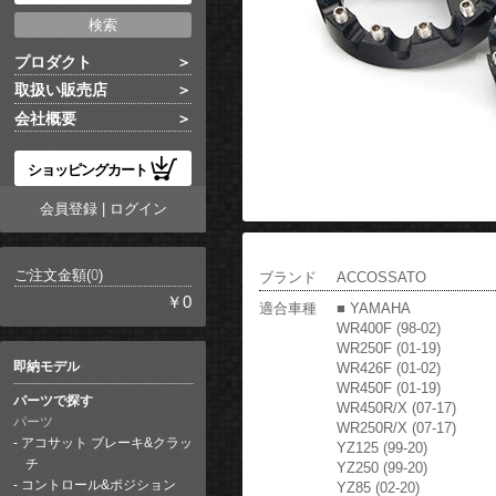
プロダクト
取扱い販売店
会社概要
ショッピングカート
会員登録
|
ログイン
ご注文金額(
0
)
ブランド
ACCOSSATO
￥0
適合車種
■ YAMAHA
WR400F (98-02)
WR250F (01-19)
即納モデル
WR426F (01-02)
WR450F (01-19)
パーツで探す
WR450R/X (07-17)
パーツ
WR250R/X (07-17)
アコサット ブレーキ&クラッ
YZ125 (99-20)
チ
YZ250 (99-20)
コントロール&ポジション
YZ85 (02-20)