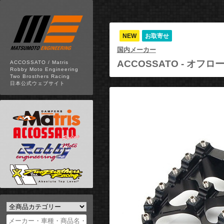
NEW
お取寄せ
国内メーカー
ACCOSSATO -
オフロード
ACCOSSATO / Matris
Robby Moto Engineering
Two Brosthers Racing
日本公式ウェブサイト