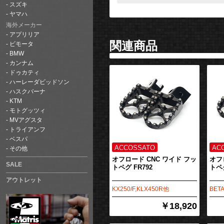
スズキ
ヤマハ
海外メーカー
アプリリア
関連商品
ビモータ
BMW
カンナム
ドゥカティ
ハーレーダビッドソン
ハスクバーナ
KTM
モトグッツィ
MVアグスタ
トライアンフ
ベスパ
その他
オフロード CNC ワイド フッ
オフ
SALE
トペグ FR792
トペグ
アウトレット
KX250/F,KLX450R他
BET
￥18,920