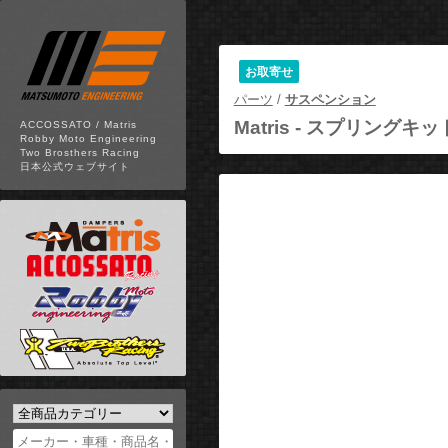
お取寄せ
パーツ
/
サスペンション
Matris -
スプリングキット F
ACCOSSATO / Matris
Robby Moto Engineering
Two Brosthers Racing
日本公式ウェブサイト