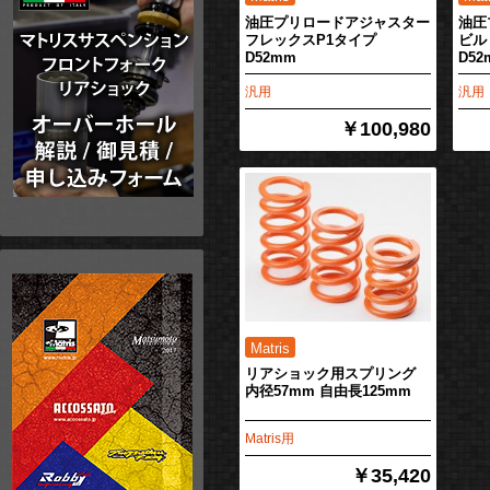
油圧プリロードアジャスター
油圧
フレックスP1タイプ
ビル
D52mm
D52
汎用
汎用
￥100,980
リアショック用スプリング
内径57mm 自由長125mm
Matris用
￥35,420