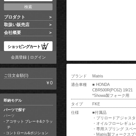
プロダクト
取扱い販売店
会社概要
ショッピングカート
会員登録
|
ログイン
ご注文金額(
0
)
ブランド
Matris
￥0
適合車種
■ HONDA
CBR500R(PC62) 19/21
*Showa製フォーク用
即納モデル
タイプ
FKE
パーツで探す
仕様
■付属品
パーツ
・プリロードアジャスタ
アコサット ブレーキ&クラッ
・オイルフローレギュレ
チ
・専用スプリング スペ
コントロール&ポジション
・Matris製フォークス