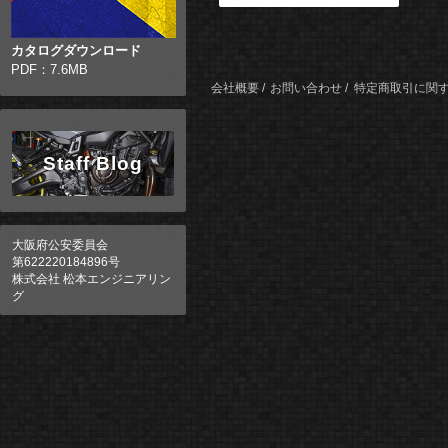
カタログダウンロード
PDF：7.6MB
会社概要
お問い合わせ
特定商取引に関
Staff Blog
大阪府公安委員会
第622220184896号
株式会社 松本エンジニアリン
グ