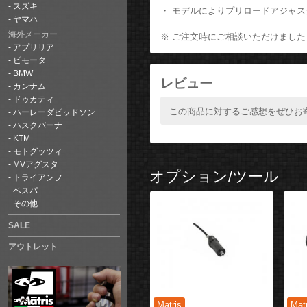
スズキ
・ モデルによりプリロードアジャス
ヤマハ
海外メーカー
※ ご注文時にご相談いただけまし
アプリリア
ビモータ
BMW
レビュー
カンナム
ドゥカティ
この商品に対するご感想をぜひお
ハーレーダビッドソン
ハスクバーナ
KTM
モトグッツィ
MVアグスタ
オプション/ツール
トライアンフ
ベスパ
その他
SALE
アウトレット