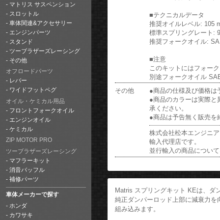
マトリス サスペンション
スロットル
■テクニカルデータ
推奨オイルレベル: 105 
車体関連&アクセサリー
標準スプリングレート: 9.
エンジンパーツ
推奨フォークオイル: SAE
スタンド
ツーブラザーズレーシング
■注意
その他
このキットにはフォーク
オフロードパーツ
別途フォークオイル SA
レバー
その他
●商品の仕様及び価格は
ワイドフットペグ
●商品のカラーは実際と
オイル・ケミカル用品
承ください。
フロントフォークオイル
●商品は予告無く販売を
エンジンオイル
ケミカル
株式会社松本エンジニアリ
ZIP MOTOR PRO
輸入代理店です。
並行輸入の商品について
ツーブラザーズレーシング
マフラーキット
消音バッフル
補修パーツ
Matris スプリングキット KE
車体メーカーで探す
純正ダンパーロッド上部に減衰力を向
ホンダ
組み込みます。
カワサキ