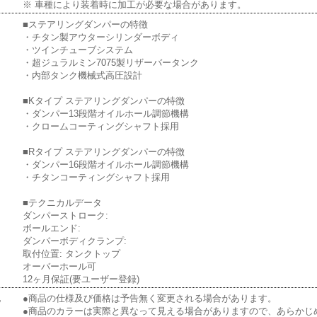
※ 車種により装着時に加工が必要な場合があります。
■ステアリングダンパーの特徴
・チタン製アウターシリンダーボディ
・ツインチューブシステム
・超ジュラルミン7075製リザーバータンク
・内部タンク機械式高圧設計
■Kタイプ ステアリングダンパーの特徴
・ダンパー13段階オイルホール調節機構
・クロームコーティングシャフト採用
■Rタイプ ステアリングダンパーの特徴
・ダンパー16段階オイルホール調節機構
・チタンコーティングシャフト採用
■テクニカルデータ
ダンパーストローク:
ボールエンド:
ダンパーボディクランプ:
取付位置: タンクトップ
オーバーホール可
12ヶ月保証(要ユーザー登録)
他
●商品の仕様及び価格は予告無く変更される場合があります。
●商品のカラーは実際と異なって見える場合がありますので、あらかじ