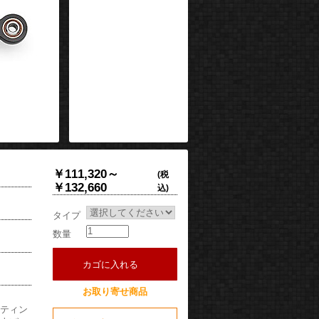
￥111,320～
(税
￥132,660
込)
タイプ
数量
カゴに入れる
お取り寄せ商品
ーティン