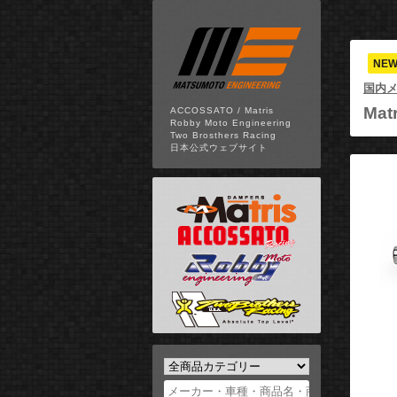
NE
国内
Matr
ACCOSSATO / Matris
Robby Moto Engineering
Two Brosthers Racing
日本公式ウェブサイト