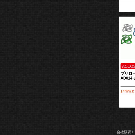
プリロ
AD01
14mm
会社概要