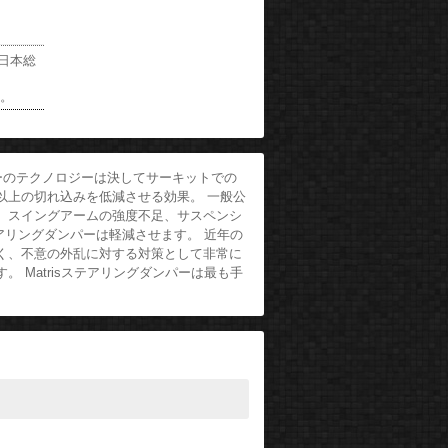
の日本総
い。
ンパーのテクノロジーは決してサーキットでの
以上の切れ込みを低減させる効果。 一般公
、スイングアームの強度不足、サスペンシ
アリングダンパーは軽減させます。 近年の
く、不意の外乱に対する対策として非常に
Matrisステアリングダンパーは最も手