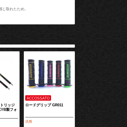
感じ取れたため。
カートリッジ
ロードグリップ GR011
＊KYB製フォ
汎用