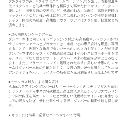
グ(Rタイプのみ、Kタイプはクロームコーティング)を施し、表面硬度
低フリクションと初期の動作性を極限まで高めた仕上がり。プログレ
能により、街乗り時の交差点など、低速の動きには弱く、高速走行時
キックバックなど、強い外圧に対しては優れたダンピング性能を発揮
シャフト同様の高精度・高剛性アウターボディはチタン製。軽量化と
演出します。
■CNC切削リンケージアーム
ダンパー本体と同じくインゴット(ムク材)から高精度マシンカットされ
性リンケージアームとブラケットは、車種ごとの専用設計を用意。専
することで、理想的な角度でダンパーへの力の入力を促すことがが可
ダンパー本体のシャフトとの接続部分にはオイルレスピローボールを
み、スムーズな可動をサポート。ダンパー本来の性能を余すところな
ます。また、ブラックアルマイト処理された非常に美しい造形のリン
ームはダンパー本体の性能と同じく、妥協の無い製作意識としてMatri
デンティティを示し、ライダーの所有欲を充分満足させる仕上がりで
■チッソガス封入による耐久設計
Matrisステアリングダンパーはリザーバータンク内にチッソガスを高
シリンダーボディ本体の特殊構造と高圧封入されたチッソガスでシリ
ディ内の内圧を高め、レースなどの激しい使用時にオイル内に発生す
エアの混入を防ぎ、優れた耐久性を発揮、ダンパーの初期性能を保ち
す。
● キットには装着に必要なパーツがすべて付属。