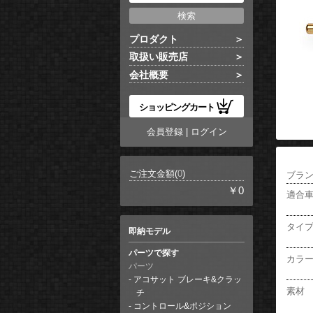
プロダクト
取扱い販売店
会社概要
ショッピングカート
会員登録
|
ログイン
ご注文金額(
0
)
ブラ
￥0
適合
タイ
即納モデル
パーツで探す
カラ
パーツ
アコサット ブレーキ&クラッ
素材
チ
コントロール&ポジション