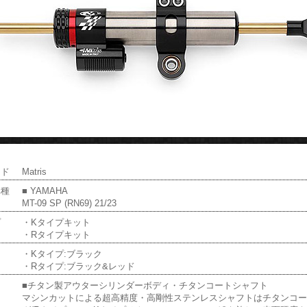
ンド
Matris
車種
■ YAMAHA
MT-09 SP (RN69) 21/23
プ
・Kタイプキット
・Rタイプキット
ー
・Kタイプ:ブラック
・Rタイプ:ブラック&レッド
■チタン製アウターシリンダーボディ・チタンコートシャフト
マシンカットによる超高精度・高剛性ステンレスシャフトはチタンコ