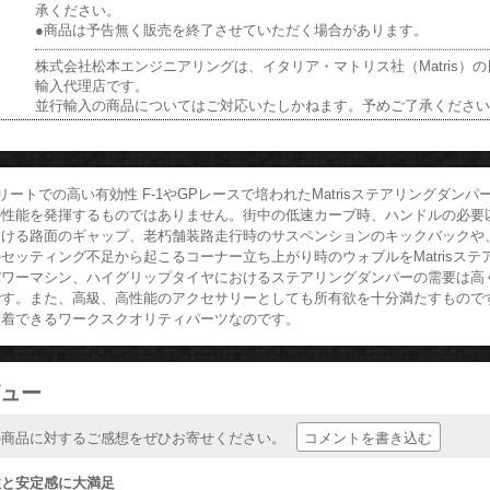
承ください。
●商品は予告無く販売を終了させていただく場合があります。
株式会社松本エンジニアリングは、イタリア・マトリス社（Matris）
輸入代理店です。
並行輸入の商品についてはご対応いたしかねます。予めご了承くださ
リートでの高い有効性 F-1やGPレースで培われたMatrisステアリングダ
の性能を発揮するものではありません。街中の低速カーブ時、ハンドルの必要
おける路面のギャップ、老朽舗装路走行時のサスペンションのキックバックや
セッティング不足から起こるコーナー立ち上がり時のウォブルをMatrisステ
パワーマシン、ハイグリップタイヤにおけるステアリングダンパーの需要は高
す。また、高級、高性能のアクセサリーとしても所有欲を十分満たすものです。 
装着できるワークスクオリティパーツなのです。
ュー
コメントを書き込む
の商品に対するご感想をぜひお寄せください。
性と安定感に大満足