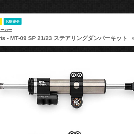
W
お取寄せ
メーカー
is -
MT-09 SP 21/23 ステアリングダンパーキット
S