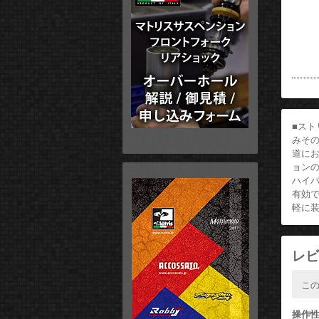
■スト
みそ
道に
ョンの
ハイ
有効で
軽に
レビ
こ
操作