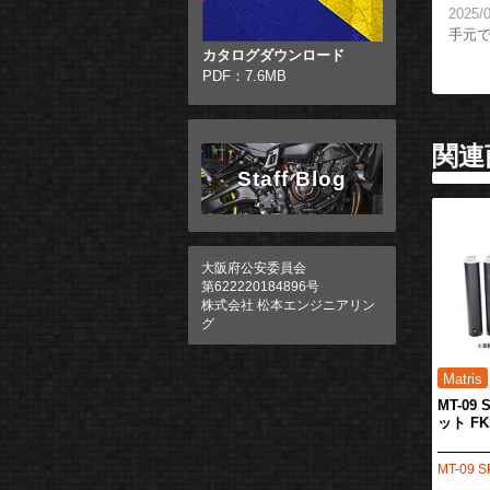
202
手元
カタログダウンロード
PDF：7.6MB
関連
Staff Blog
大阪府公安委員会
第622220184896号
株式会社 松本エンジニアリン
グ
MT-09
ット F
MT-09 S