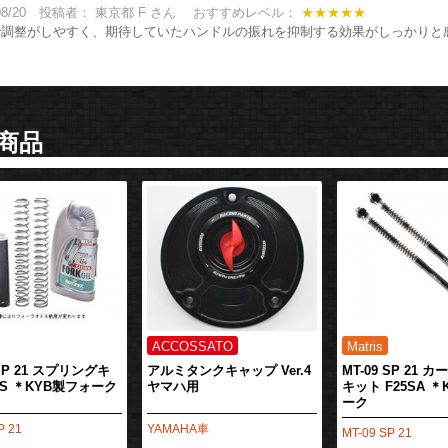
5/08/20 投稿者： 東京都 F さん おすすめレベル：
★★★★★
で調整がしやすく、期待していたハンドルの振れを抑制する効果がしっかりと
商品
 SP 21 スプリングキ
アルミタンクキャップ Ver.4
MT-09 SP 21 
KS ＊KYB製フォーク
ヤマハ用
キット F25SA 
ーク
P 21
YAMAHA車
MT-09 SP 21