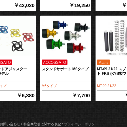
￥42,020
￥19,250
￥
ードアジャスター
スタンドサポート M6タイプ
MT-09 21/22 
4モデル
ト FKS (KYB製
タイプ
M6タイプ
MT-09 21/22
￥6,380
￥7,700
お問い合わせ
特定商取引に関する表記
プライバシーポリシー