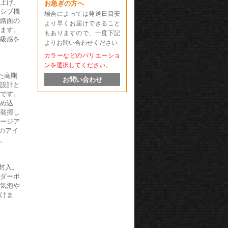
を上げ、
お急ぎの方へ
ッシブ機
場合によっては発送日目安
の路面の
より早くお届けできること
します。
もありますので、一度下記
高級感を
よりお問い合わせください
カラーなどのバリエーショ
ンを選択してください。
た高剛
お問い合わせ
用設計と
能です。
埋め込
く発揮し
ケージア
sのアイ
す。
圧封入。
ンダーボ
る気泡や
続けま